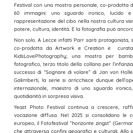
Festival con una mostra personale, co-prodotta da
60 immagini: uno sguardo ironico, lucido e
rappresentazione del cibo nella nostra cultura vis
potere, cultura, identità. E la fotografia può ancor
Non solo. A Lecce infatti Parr sarà protagonista, 
co-prodotta da Artwork e Creation e curat
KidsLovePhotography; una mostra per bambini
fotografico, terzo titolo della collana per l’infa
successo di “Sognare di volare” di Jan von Holle
Galimberti, la serie si arricchisce dunque dell’op
internazionale, maestro di uno sguardo ironico
quotidianità in sorpresa visiva.
Yeast Photo Festival continua a crescere, raff
vocazione diffusa. Nel 2025 si consolidano le 
europeo, il Fotofestival “horizonte zingst” (Germani
che attraversa confini geografici e culturali. Allo