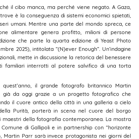
ché il cibo manca, ma perché viene negato. A Gaza,
rove è la conseguenza di sistemi economici spietati,
 esseri umani. Mentre una parte del mondo spreca, ce
one alimentare genera profitto, milioni di persone
dizione che parte la quarta edizione di Yeast Photo
mbre 2025), intitolata “(N)ever Enough”. Un’indagine
zionali, mette in discussione la retorica del benessere
i familiari interrotti al potere salvifico di una torta
l, quest’anno, il grande fotografo britannico Martin
vo già da oggi grazie a un progetto fotografico che
ando il cuore antico della città in una galleria a cielo
 della Purità, porterà in scena nel cuore del borgo
dei maestri della fotografia contemporanea. La mostra
 Comune di Gallipoli e in partnership con “horizonte
, Martin Parr sarà invece protagonista nei giorni del