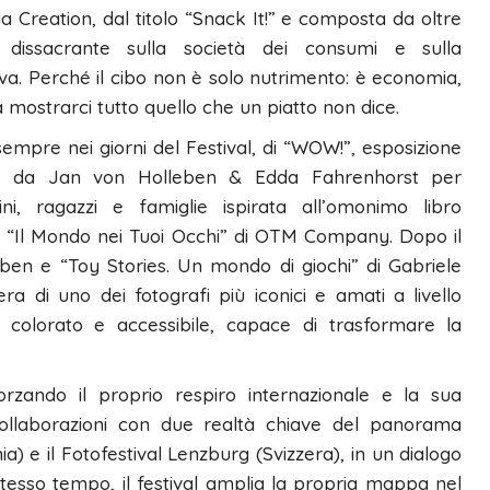
 Creation, dal titolo “Snack It!” e composta da oltre
 dissacrante sulla società dei consumi e sulla
iva. Perché il cibo non è solo nutrimento: è economia,
a mostrarci tutto quello che un piatto non dice.
sempre nei giorni del Festival, di “WOW!”, esposizione
a da Jan von Holleben & Edda Fahrenhorst per
, ragazzi e famiglie ispirata all’omonimo libro
nzia “Il Mondo nei Tuoi Occhi” di OTM Company. Dopo il
ben e “Toy Stories. Un mondo di giochi” di Gabriele
era di uno dei fotografi più iconici e amati a livello
, colorato e accessibile, capace di trasformare la
orzando il proprio respiro internazionale e la sua
collaborazioni con due realtà chiave del panorama
a) e il Fotofestival Lenzburg (Svizzera), in un dialogo
 stesso tempo, il festival amplia la propria mappa nel