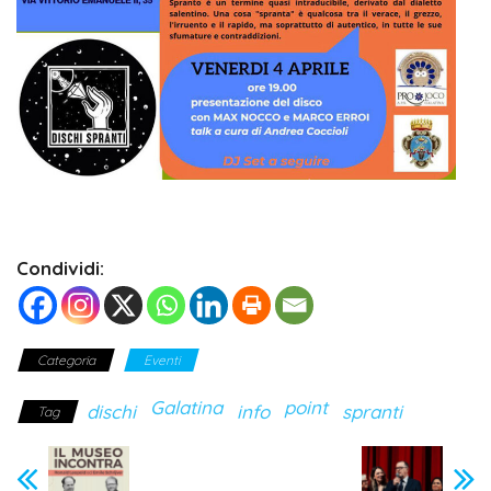
Condividi:
Categoria
Eventi
Galatina
point
dischi
info
spranti
Tag