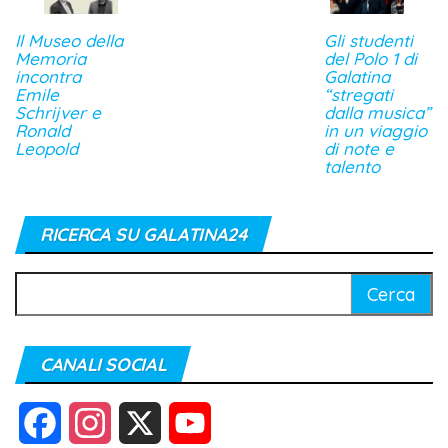
Il Museo della
Gli studenti
Memoria
del Polo 1 di
incontra
Galatina
Emile
“stregati
Schrijver e
dalla musica”
Ronald
in un viaggio
Leopold
di note e
talento
RICERCA SU GALATINA24
Ricerca
per:
CANALI SOCIAL
F
I
X
Y