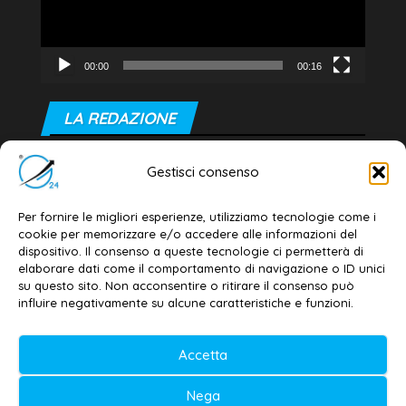
00:00
00:16
LA REDAZIONE
Editore e direttore responsabile:
Gestisci consenso
Dott. Daniele G. Masciullo
Email:
redazione@galatina24.it
Per fornire le migliori esperienze, utilizziamo tecnologie come i
cookie per memorizzare e/o accedere alle informazioni del
Contatti
–
Disclaimer
dispositivo. Il consenso a queste tecnologie ci permetterà di
elaborare dati come il comportamento di navigazione o ID unici
Privacy policy
–
Cookie policy
su questo sito. Non acconsentire o ritirare il consenso può
influire negativamente su alcune caratteristiche e funzioni.
© 2020-2026 | Galatina24 ®
Accetta
Testata iscritta al n. 11/2020 Registro della
Nega
Stampa Tribunale di Lecce