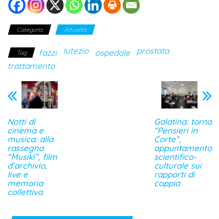
Categoria
Attualità
lutezio
prostata
fazzi
ospedale
Tag
trattamento
Notti di
Galatina: torna
cinema e
“Pensieri in
musica: alla
Corte”,
rassegna
appuntamento
“Musikì”, film
scientifico-
d’archivio,
culturale sui
live e
rapporti di
memoria
coppia
collettiva