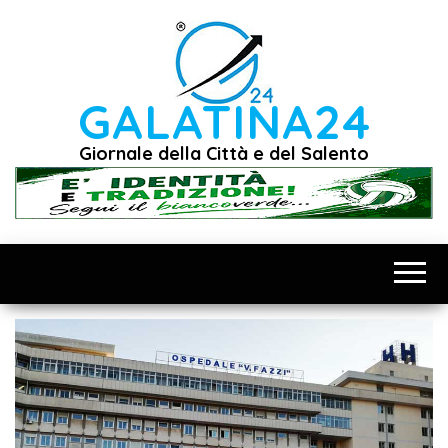
Vai
al
contenuto
GALATINA24
Giornale della Città e del Salento