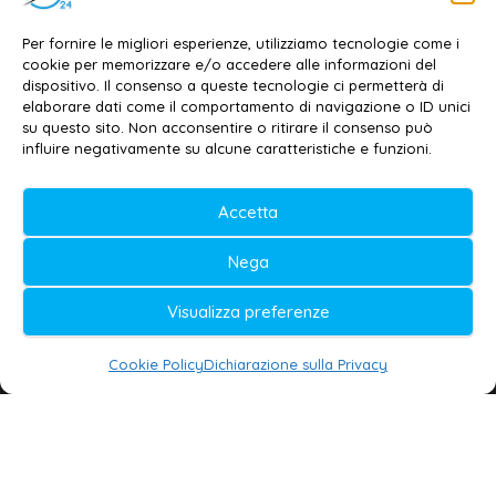
Contatti
–
Disclaimer
Per fornire le migliori esperienze, utilizziamo tecnologie come i
Privacy policy
–
Cookie policy
cookie per memorizzare e/o accedere alle informazioni del
dispositivo. Il consenso a queste tecnologie ci permetterà di
elaborare dati come il comportamento di navigazione o ID unici
su questo sito. Non acconsentire o ritirare il consenso può
© 2020-2026 | Galatina24 ®
influire negativamente su alcune caratteristiche e funzioni.
Testata iscritta al n. 11/2020 Registro della
Accetta
Stampa Tribunale di Lecce
Editore e direttore responsabile:
Nega
Daniele G. Masciullo
Visualizza preferenze
Galatina24 è marchio registrato dal Ministero
delle Imprese
Cookie Policy
Dichiarazione sulla Privacy