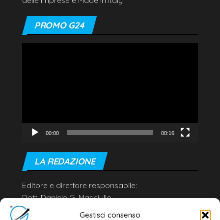
delle Imprese e Made in Italy
PROMO G24
Video
Player
00:00
00:16
LA REDAZIONE
Editore e direttore responsabile:
Dott. Daniele G. Masciullo
Email:
redazione@galatina24.it
Gestisci consenso