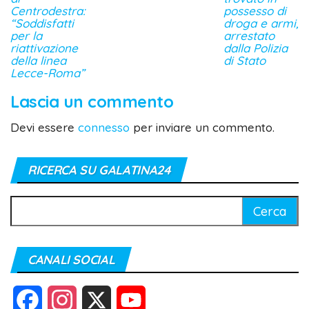
Centrodestra:
possesso di
“Soddisfatti
droga e armi,
per la
arrestato
riattivazione
dalla Polizia
della linea
di Stato
Lecce-Roma”
Lascia un commento
Devi essere
connesso
per inviare un commento.
RICERCA SU GALATINA24
Ricerca
per:
CANALI SOCIAL
F
I
X
Y