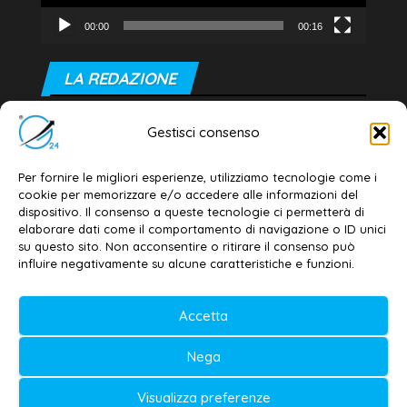
00:00
00:16
LA REDAZIONE
Editore e direttore responsabile:
Gestisci consenso
Dott. Daniele G. Masciullo
Email:
redazione@galatina24.it
Per fornire le migliori esperienze, utilizziamo tecnologie come i
cookie per memorizzare e/o accedere alle informazioni del
Contatti
–
Disclaimer
dispositivo. Il consenso a queste tecnologie ci permetterà di
elaborare dati come il comportamento di navigazione o ID unici
Privacy policy
–
Cookie policy
su questo sito. Non acconsentire o ritirare il consenso può
influire negativamente su alcune caratteristiche e funzioni.
© 2020-2026 | Galatina24 ®
Accetta
Testata iscritta al n. 11/2020 Registro della
Nega
Stampa Tribunale di Lecce
Editore e direttore responsabile:
Visualizza preferenze