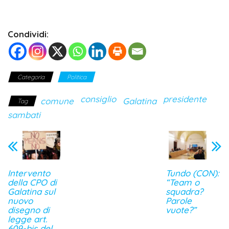
Condividi:
Categoria
Politica
consiglio
presidente
comune
Galatina
Tag
sambati
Intervento
Tundo (CON):
della CPO di
“Team o
Galatina sul
squadra?
nuovo
Parole
disegno di
vuote?”
legge art.
609-bis del