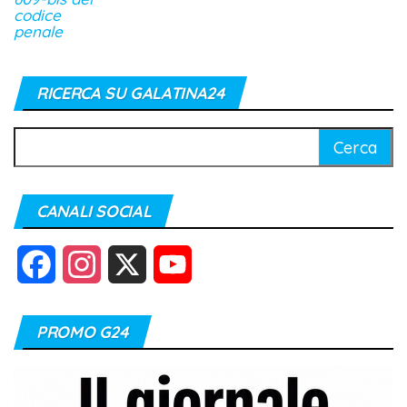
codice
penale
RICERCA SU GALATINA24
Ricerca
per:
CANALI SOCIAL
F
I
X
Y
a
n
o
PROMO G24
c
s
u
e
t
T