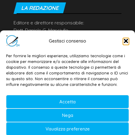
LA REDAZIONE
Editore e direttore responsabile:
Dott. Daniele G. Masciullo
Email:
redazione@galatina24.it
Gestisci consenso
Contatti
–
Disclaimer
Per fornire le migliori esperienze, utilizziamo tecnologie come i
Privacy policy
–
Cookie policy
cookie per memorizzare e/o accedere alle informazioni del
dispositivo. Il consenso a queste tecnologie ci permetterà di
elaborare dati come il comportamento di navigazione o ID unici
su questo sito. Non acconsentire o ritirare il consenso può
© 2020-2026 | Galatina24 ®
influire negativamente su alcune caratteristiche e funzioni.
Testata iscritta al n. 11/2020 Registro della
Accetta
Stampa Tribunale di Lecce
Editore e direttore responsabile:
Nega
Daniele G. Masciullo
Visualizza preferenze
Galatina24 è marchio registrato dal Ministero