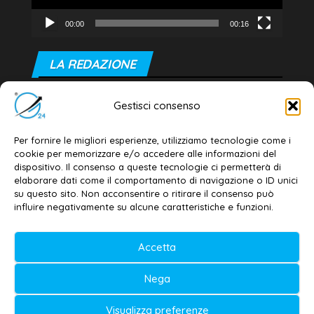
00:00
00:16
LA REDAZIONE
Editore e direttore responsabile:
Gestisci consenso
Dott. Daniele G. Masciullo
Email:
redazione@galatina24.it
Per fornire le migliori esperienze, utilizziamo tecnologie come i
cookie per memorizzare e/o accedere alle informazioni del
Contatti
–
Disclaimer
dispositivo. Il consenso a queste tecnologie ci permetterà di
elaborare dati come il comportamento di navigazione o ID unici
Privacy policy
–
Cookie policy
su questo sito. Non acconsentire o ritirare il consenso può
influire negativamente su alcune caratteristiche e funzioni.
© 2020-2026 | Galatina24 ®
Accetta
Testata iscritta al n. 11/2020 Registro della
Nega
Stampa Tribunale di Lecce
Editore e direttore responsabile:
Visualizza preferenze