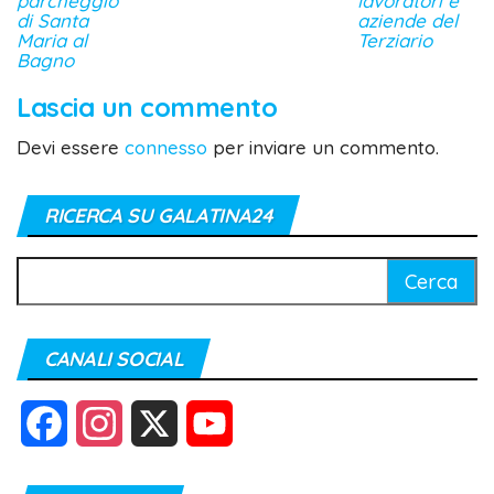
parcheggio
lavoratori e
di Santa
aziende del
Maria al
Terziario
Bagno
Lascia un commento
Devi essere
connesso
per inviare un commento.
RICERCA SU GALATINA24
Ricerca
per:
CANALI SOCIAL
F
I
X
Y
a
n
o