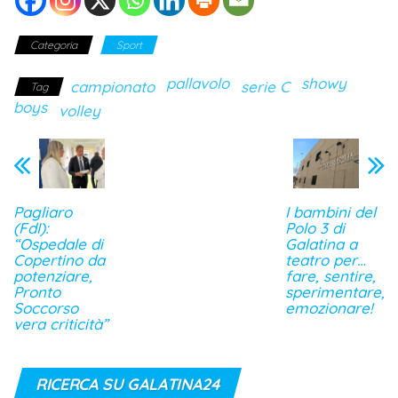
Categoria
Sport
pallavolo
showy
campionato
serie C
Tag
boys
volley
Pagliaro
I bambini del
(FdI):
Polo 3 di
“Ospedale di
Galatina a
Copertino da
teatro per…
potenziare,
fare, sentire,
Pronto
sperimentare,
Soccorso
emozionare!
vera criticità”
RICERCA SU GALATINA24