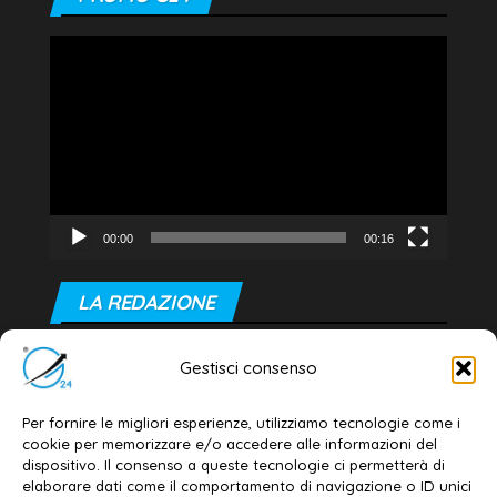
Video
Player
00:00
00:16
LA REDAZIONE
Editore e direttore responsabile:
Gestisci consenso
Dott. Daniele G. Masciullo
Email:
redazione@galatina24.it
Per fornire le migliori esperienze, utilizziamo tecnologie come i
cookie per memorizzare e/o accedere alle informazioni del
Contatti
–
Disclaimer
dispositivo. Il consenso a queste tecnologie ci permetterà di
elaborare dati come il comportamento di navigazione o ID unici