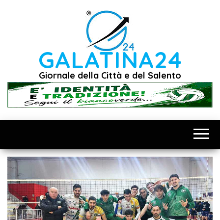
Vai
al
contenuto
GALATINA24
Giornale della Città e del Salento