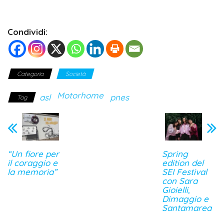
Condividi:
Categoria
Società
Motorhome
asl
pnes
Tag
“Un fiore per
Spring
il coraggio e
edition del
la memoria”
SEI Festival
con Sara
Gioielli,
Dimaggio e
Santamarea