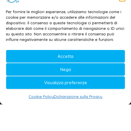
Dott. Daniele G. Masciullo
Email:
redazione@galatina24.it
Per fornire le migliori esperienze, utilizziamo tecnologie come i
cookie per memorizzare e/o accedere alle informazioni del
Contatti
–
Disclaimer
dispositivo. Il consenso a queste tecnologie ci permetterà di
elaborare dati come il comportamento di navigazione o ID unici
Privacy policy
–
Cookie policy
su questo sito. Non acconsentire o ritirare il consenso può
influire negativamente su alcune caratteristiche e funzioni.
© 2020-2026 | Galatina24 ®
Accetta
Testata iscritta al n. 11/2020 Registro della
Nega
Stampa Tribunale di Lecce
Editore e direttore responsabile:
Visualizza preferenze
Daniele G. Masciullo
Cookie Policy
Dichiarazione sulla Privacy
Galatina24 è marchio registrato dal Ministero
delle Imprese