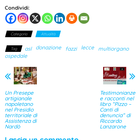
Condividi:
Categoria
Attualità
donazione
lecce
asl
fazzi
multiorgano
Tag
ospedale
Un Presepe
Testimonianze
artigianale
e racconti nel
napoletano
libro “Pizzo –
nel Presidio
Canti di
territoriale di
denuncia” di
Assistenza di
Riccardo
Nardò
Lanzarone
Lascia un commento