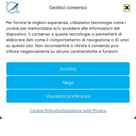
Editore e direttore responsabile:
Gestisci consenso
Dott. Daniele G. Masciullo
Email:
redazione@galatina24.it
Per fornire le migliori esperienze, utilizziamo tecnologie come i
cookie per memorizzare e/o accedere alle informazioni del
Contatti
–
Disclaimer
dispositivo. Il consenso a queste tecnologie ci permetterà di
elaborare dati come il comportamento di navigazione o ID unici
Privacy policy
–
Cookie policy
su questo sito. Non acconsentire o ritirare il consenso può
influire negativamente su alcune caratteristiche e funzioni.
© 2020-2026 | Galatina24 ®
Accetta
Testata iscritta al n. 11/2020 Registro della
Nega
Stampa Tribunale di Lecce
Editore e direttore responsabile:
Visualizza preferenze
Daniele G. Masciullo
Cookie Policy
Dichiarazione sulla Privacy
Galatina24 è marchio registrato dal Ministero
delle Imprese