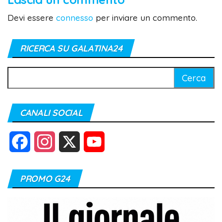
Devi essere
connesso
per inviare un commento.
RICERCA SU GALATINA24
Ricerca
per:
CANALI SOCIAL
F
I
X
Y
a
n
o
PROMO G24
c
s
u
e
t
T