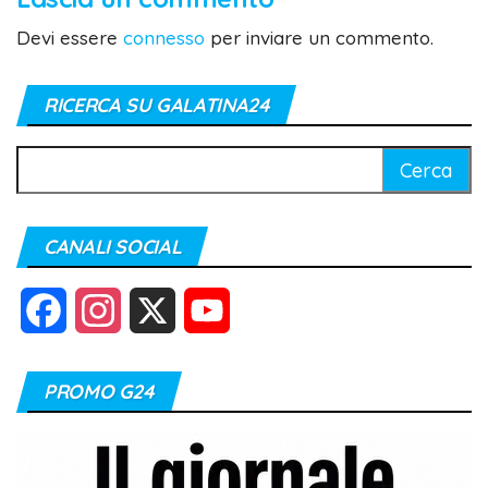
Devi essere
connesso
per inviare un commento.
RICERCA SU GALATINA24
Ricerca
per:
CANALI SOCIAL
F
I
X
Y
a
n
o
PROMO G24
c
s
u
e
t
T