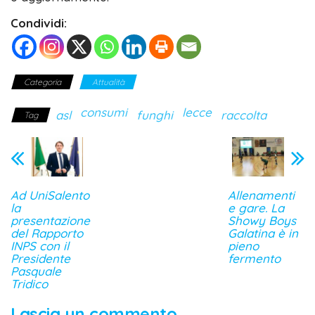
Condividi:
Categoria
Attualità
consumi
lecce
asl
funghi
raccolta
Tag
Ad UniSalento
Allenamenti
la
e gare. La
presentazione
Showy Boys
del Rapporto
Galatina è in
INPS con il
pieno
Presidente
fermento
Pasquale
Tridico
Lascia un commento