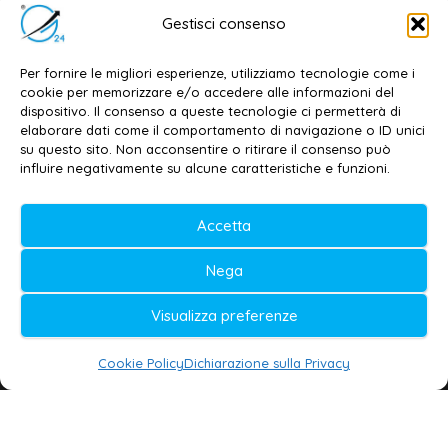
Editore e direttore responsabile:
Gestisci consenso
Dott. Daniele G. Masciullo
Email:
redazione@galatina24.it
Per fornire le migliori esperienze, utilizziamo tecnologie come i
cookie per memorizzare e/o accedere alle informazioni del
Contatti
–
Disclaimer
dispositivo. Il consenso a queste tecnologie ci permetterà di
elaborare dati come il comportamento di navigazione o ID unici
Privacy policy
–
Cookie policy
su questo sito. Non acconsentire o ritirare il consenso può
influire negativamente su alcune caratteristiche e funzioni.
© 2020-2026 | Galatina24 ®
Accetta
Testata iscritta al n. 11/2020 Registro della
Nega
Stampa Tribunale di Lecce
Editore e direttore responsabile:
Visualizza preferenze
Daniele G. Masciullo
Cookie Policy
Dichiarazione sulla Privacy
Galatina24 è marchio registrato dal Ministero
delle Imprese