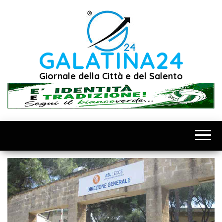
Vai
al
contenuto
GALATINA24
Giornale della Città e del Salento