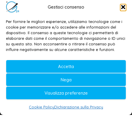
Editore e direttore responsabile:
Gestisci consenso
Dott. Daniele G. Masciullo
Email:
redazione@galatina24.it
Per fornire le migliori esperienze, utilizziamo tecnologie come i
cookie per memorizzare e/o accedere alle informazioni del
Contatti
–
Disclaimer
dispositivo. Il consenso a queste tecnologie ci permetterà di
elaborare dati come il comportamento di navigazione o ID unici
Privacy policy
–
Cookie policy
su questo sito. Non acconsentire o ritirare il consenso può
influire negativamente su alcune caratteristiche e funzioni.
© 2020-2026 | Galatina24 ®
Accetta
Testata iscritta al n. 11/2020 Registro della
Nega
Stampa Tribunale di Lecce
Editore e direttore responsabile:
Visualizza preferenze
Daniele G. Masciullo
Cookie Policy
Dichiarazione sulla Privacy
Galatina24 è marchio registrato dal Ministero
delle Imprese