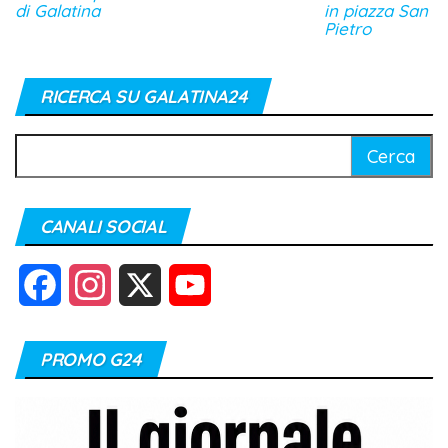
di Galatina
in piazza San
Pietro
RICERCA SU GALATINA24
Ricerca
per:
CANALI SOCIAL
F
I
X
Y
a
n
o
PROMO G24
c
s
u
e
t
T