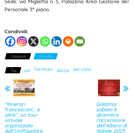
Sede: via Miglietta n. 5, Palazzina Area Gestione del
Personale 3° piano.
Condividi:
Categoria
Attualità
farmaci
servizio
asl
lecce
Tag
“Itinerari
Galatina:
francescani… e
sabato 6
oltre”, un tour
dicembre
virtuale
l’accensione
organizzato
dell’Albero di
dall’UniPopolare
Natale 2025