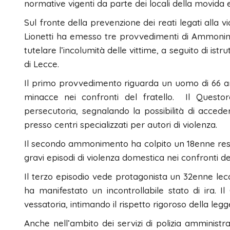
normative vigenti da parte dei locali della movida e
​Sul fronte della prevenzione dei reati legati alla
Lionetti ha emesso tre provvedimenti di Ammonim
tutelare l’incolumità delle vittime, a seguito di istr
di Lecce.
​Il primo provvedimento riguarda un uomo di 66 an
minacce nei confronti del fratello. Il Quest
persecutoria, segnalando la possibilità di acced
presso centri specializzati per autori di violenza.
​Il secondo ammonimento ha colpito un 18enne resid
gravi episodi di violenza domestica nei confronti d
​Il terzo episodio vede protagonista un 32enne lec
ha manifestato un incontrollabile stato di ira
vessatoria, intimando il rispetto rigoroso della legg
Anche nell’ambito dei servizi di polizia amministrat