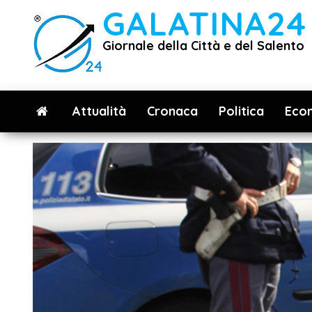
Vai
GALATINA24
al
Giornale della Città e del Salento
contenuto
Attualità
Cronaca
Politica
Eco