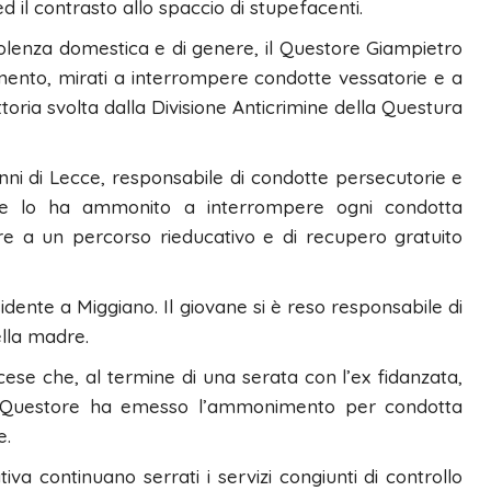
d il contrasto allo spaccio di stupefacenti.
 violenza domestica e di genere, il Questore Giampietro
ento, mirati a interrompere condotte vessatorie e a
uttoria svolta dalla Divisione Anticrimine della Questura
ni di Lecce, responsabile di condotte persecutorie e
ore lo ha ammonito a interrompere ogni condotta
ere a un percorso rieducativo e di recupero gratuito
ente a Miggiano. Il giovane si è reso responsabile di
ella madre.
cese che, al termine di una serata con l’ex fidanzata,
. Il Questore ha emesso l’ammonimento per condotta
e.
iva continuano serrati i servizi congiunti di controllo