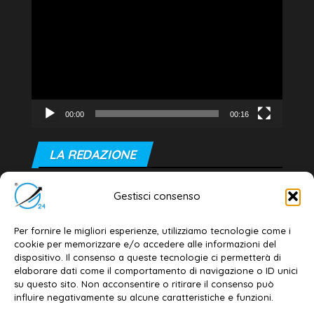
Player
00:00
00:16
LA REDAZIONE
Editore e direttore responsabile:
Gestisci consenso
Dott. Daniele G. Masciullo
Email:
redazione@galatina24.it
Per fornire le migliori esperienze, utilizziamo tecnologie come i
cookie per memorizzare e/o accedere alle informazioni del
Contatti
–
Disclaimer
dispositivo. Il consenso a queste tecnologie ci permetterà di
elaborare dati come il comportamento di navigazione o ID unici
Privacy policy
–
Cookie policy
su questo sito. Non acconsentire o ritirare il consenso può
influire negativamente su alcune caratteristiche e funzioni.