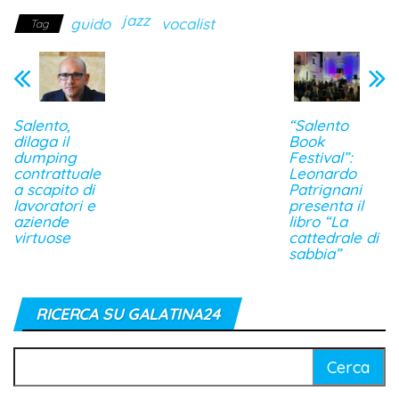
jazz
guido
vocalist
Tag
Salento,
“Salento
dilaga il
Book
dumping
Festival”:
contrattuale
Leonardo
a scapito di
Patrignani
lavoratori e
presenta il
aziende
libro “La
virtuose
cattedrale di
sabbia”
RICERCA SU GALATINA24
Ricerca
per: