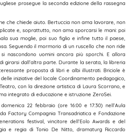
o Pugliese prosegue la seconda edizione della rassegna
me che chiede aiuto. Bertuccia non ama lavorare, non
cate e, soprattutto, non ama sporcarsi le mani: poi
 sua moglie, poi suo figlio e infine tutto il paese,
osa. Seguendo il mormorio di un ruscello che non ride
 si nascondono uomini ancora più sporchi. E allora
girarsi dall’altra parte. Durante la serata, la libreria
essante proposta di libri e albi illustrati. Briciole è
delle iniziative del locale Coordinamento pedagogico,
Teatro, con la direzione artistica di Laura Scorrano, e
ema integrato di educazione e istruzione ZeroSei.
 domenica 22 febbraio (ore 16:00 e 17:30) nell’Aula
o da Factory Compagnia Transadriatica e Fondazione
erations festival, vincitore dell’Eolo Awards e del
ia e regia di Tonio De Nitto, dramaturg Riccardo