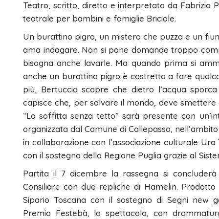
Teatro, scritto, diretto e interpretato da Fabrizi
teatrale per bambini e famiglie Briciole.
Un burattino pigro, un mistero che puzza e un fiu
ama indagare. Non si pone domande troppo compli
bisogna anche lavarle. Ma quando prima si ammala
anche un burattino pigro è costretto a fare qualc
più, Bertuccia scopre che dietro l’acqua sporca
capisce che, per salvare il mondo, deve smettere di 
“La soffitta senza tetto” sarà presente con un’inter
organizzata dal Comune di Collepasso, nell’ambito 
in collaborazione con l’associazione culturale Ura 
con il sostegno della Regione Puglia grazie al Sist
Partita il 7 dicembre la rassegna si concluderà
Consiliare con due repliche di Hamelin. Prodott
Sipario Toscana con il sostegno di Segni new gen
Premio Festebà, lo spettacolo, con drammaturg