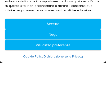
elaborare dati come il comportamento di navigazione o ID unici
su questo sito. Non acconsentire o ritirare il consenso può
© 2020-2026 | Galatina24 ®
influire negativamente su alcune caratteristiche e funzioni.
Testata iscritta al n. 11/2020 Registro della
Stampa Tribunale di Lecce
Accetta
Editore e direttore responsabile:
Nega
Daniele G. Masciullo
Visualizza preferenze
Galatina24 è marchio registrato dal Ministero
delle Imprese
Cookie Policy
Dichiarazione sulla Privacy