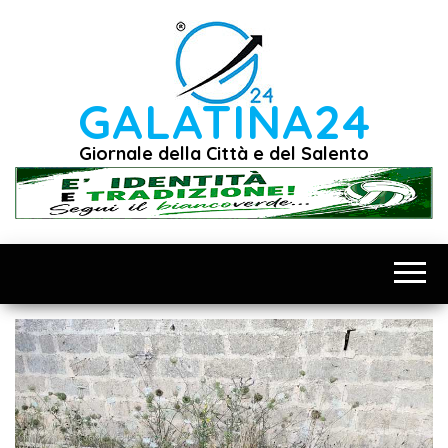
Vai
al
contenuto
GALATINA24
Giornale della Città e del Salento