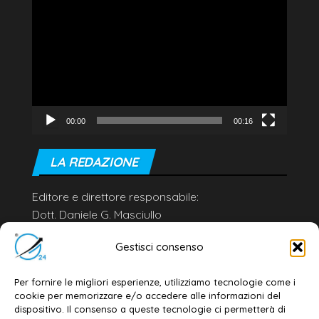
Player
00:00
00:16
LA REDAZIONE
Editore e direttore responsabile:
Dott. Daniele G. Masciullo
Email:
redazione@galatina24.it
Gestisci consenso
Contatti
–
Disclaimer
Per fornire le migliori esperienze, utilizziamo tecnologie come i
Privacy policy
–
Cookie policy
cookie per memorizzare e/o accedere alle informazioni del
dispositivo. Il consenso a queste tecnologie ci permetterà di