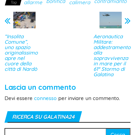
bonifica
contramianto
allarme
calimera
Tag
“Insolita
Aeronautica
Comune”,
Militare:
uno spazio
addestramento
originalissimo
alla
apre nel
sopravvivenza
cuore della
in mare per il
città di Nardò
61° Stormo di
Galatina
Lascia un commento
Devi essere
connesso
per inviare un commento.
RICERCA SU GALATINA24
Ricerca