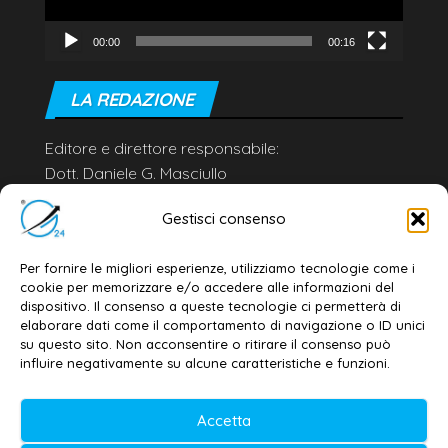
00:00
00:16
LA REDAZIONE
Editore e direttore responsabile:
Dott. Daniele G. Masciullo
Email:
redazione@galatina24.it
Gestisci consenso
Contatti
–
Disclaimer
Per fornire le migliori esperienze, utilizziamo tecnologie come i
Privacy policy
–
Cookie policy
cookie per memorizzare e/o accedere alle informazioni del
dispositivo. Il consenso a queste tecnologie ci permetterà di
elaborare dati come il comportamento di navigazione o ID unici
su questo sito. Non acconsentire o ritirare il consenso può
© 2020-2026 | Galatina24 ®
influire negativamente su alcune caratteristiche e funzioni.
Testata iscritta al n. 11/2020 Registro della
Stampa Tribunale di Lecce
Accetta