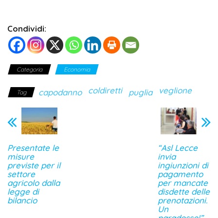
Condividi:
Categoria
Economia
coldiretti
veglione
capodanno
puglia
Tag
Presentate le
“Asl Lecce
misure
invia
previste per il
ingiunzioni di
settore
pagamento
agricolo dalla
per mancate
legge di
disdette delle
bilancio
prenotazioni.
Un
paradosso!”