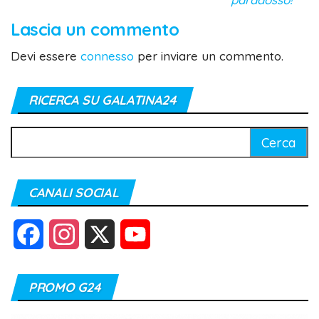
Lascia un commento
Devi essere
connesso
per inviare un commento.
RICERCA SU GALATINA24
Ricerca
per:
CANALI SOCIAL
F
I
X
Y
a
n
o
PROMO G24
c
s
u