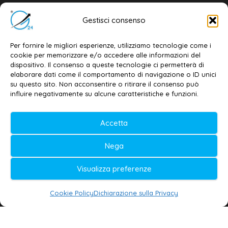
Editore e direttore responsabile:
Gestisci consenso
Dott. Daniele G. Masciullo
Email:
redazione@galatina24.it
Per fornire le migliori esperienze, utilizziamo tecnologie come i
cookie per memorizzare e/o accedere alle informazioni del
Contatti
–
Disclaimer
dispositivo. Il consenso a queste tecnologie ci permetterà di
elaborare dati come il comportamento di navigazione o ID unici
Privacy policy
–
Cookie policy
su questo sito. Non acconsentire o ritirare il consenso può
influire negativamente su alcune caratteristiche e funzioni.
© 2020-2026 | Galatina24 ®
Accetta
Testata iscritta al n. 11/2020 Registro della
Nega
Stampa Tribunale di Lecce
Editore e direttore responsabile:
Visualizza preferenze
Daniele G. Masciullo
Cookie Policy
Dichiarazione sulla Privacy
Galatina24 è marchio registrato dal Ministero
delle Imprese