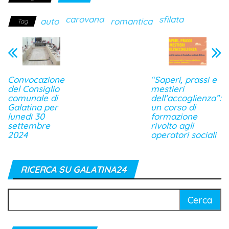
carovana
sfilata
auto
romantica
Tag
Convocazione
“Saperi, prassi e
del Consiglio
mestieri
comunale di
dell’accoglienza”:
Galatina per
un corso di
lunedì 30
formazione
settembre
rivolto agli
2024
operatori sociali
RICERCA SU GALATINA24
Ricerca
per: