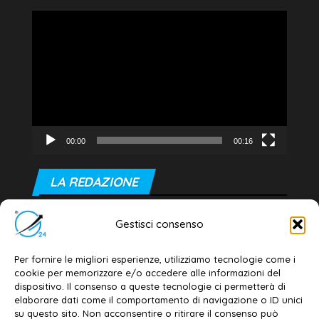
Video
Player
00:00
00:16
LA REDAZIONE
Editore e direttore responsabile:
Gestisci consenso
Dott. Daniele G. Masciullo
Email:
redazione@galatina24.it
Per fornire le migliori esperienze, utilizziamo tecnologie come i
cookie per memorizzare e/o accedere alle informazioni del
Contatti
–
Disclaimer
dispositivo. Il consenso a queste tecnologie ci permetterà di
elaborare dati come il comportamento di navigazione o ID unici
Privacy policy
–
Cookie policy
su questo sito. Non acconsentire o ritirare il consenso può