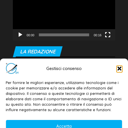
00:00
00:16
LA REDAZIONE
Editore e direttore responsabile:
Gestisci consenso
Dott. Daniele G. Masciullo
Email:
redazione@galatina24.it
Per fornire le migliori esperienze, utilizziamo tecnologie come i
cookie per memorizzare e/o accedere alle informazioni del
Contatti
–
Disclaimer
dispositivo. Il consenso a queste tecnologie ci permetterà di
elaborare dati come il comportamento di navigazione o ID unici
Privacy policy
–
Cookie policy
su questo sito. Non acconsentire o ritirare il consenso può
influire negativamente su alcune caratteristiche e funzioni.
© 2020-2026 | Galatina24 ®
Accetta