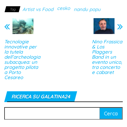
cesko
Artist vs Food
nandu popu
Tag
Tecnologie
Nino Frassica
innovative per
& Los
la tutela
Plaggers
dell’archeologia
Band in un
subacquea: un
evento unico,
progetto pilota
tra concerto
a Porto
e cabaret
Cesareo
RICERCA SU GALATINA24
Ricerca
per: