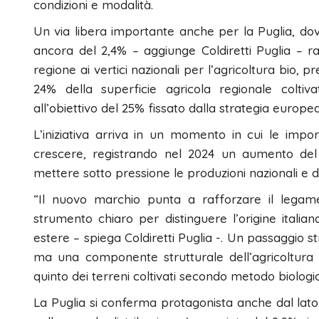
condizioni e modalità.
Un via libera importante anche per la Puglia, dove
ancora del 2,4% – aggiunge Coldiretti Puglia – r
regione ai vertici nazionali per l’agricoltura bio, pr
24% della superficie agricola regionale colti
all’obiettivo del 25% fissato dalla strategia europe
L’iniziativa arriva in un momento in cui le import
crescere, registrando nel 2024 un aumento del 7
mettere sotto pressione le produzioni nazionali e d
“Il nuovo marchio punta a rafforzare il legame
strumento chiaro per distinguere l’origine itali
estere – spiega Coldiretti Puglia -. Un passaggio str
ma una componente strutturale dell’agricoltura n
quinto dei terreni coltivati secondo metodo biologic
La Puglia si conferma protagonista anche dal lato 