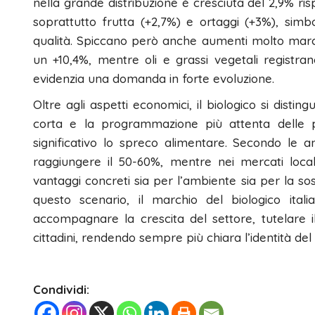
nella grande distribuzione è cresciuta del 2,9% ris
soprattutto frutta (+2,7%) e ortaggi (+3%), simbo
qualità. Spiccano però anche aumenti molto marca
un +10,4%, mentre oli e grassi vegetali registr
evidenzia una domanda in forte evoluzione.
Oltre agli aspetti economici, il biologico si disting
corta e la programmazione più attenta delle pr
significativo lo spreco alimentare. Secondo le an
raggiungere il 50-60%, mentre nei mercati locali 
vantaggi concreti sia per l’ambiente sia per la so
questo scenario, il marchio del biologico it
accompagnare la crescita del settore, tutelare il 
cittadini, rendendo sempre più chiara l’identità del
Condividi: