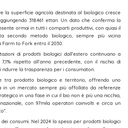
 la superficie agricola destinata al biologico cresce
aggiungendo 318.461 ettari. Un dato che conferma la
esente ormai in tutti i comparti produttivi, con quasi il
vata secondo metodo biologico, sempre più vicina
a Farm to Fork entro il 2030.
azioni di prodotti biologici dall’estero continuano a
,1% rispetto all’anno precedente, con il rischio di
i ridurre la trasparenza per i consumatori.
 tra prodotto biologico e territorio, offrendo uno
ana in un mercato sempre più affollato da referenze
ategico in una fase in cui il bio non è più una nicchia,
azionale, con 97mila operatori coinvolti e circa un
o”.
dei consumi. Nel 2024 la spesa per prodotti biologici