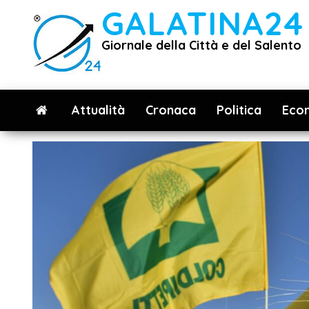
Vai
GALATINA24
al
Giornale della Città e del Salento
contenuto
Attualità
Cronaca
Politica
Eco