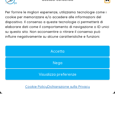
Contatti
–
Disclaimer
Per fornire le migliori esperienze, utilizziamo tecnologie come i
Privacy policy
–
Cookie policy
cookie per memorizzare e/o accedere alle informazioni del
dispositivo. Il consenso a queste tecnologie ci permetterà di
elaborare dati come il comportamento di navigazione o ID unici
su questo sito. Non acconsentire o ritirare il consenso può
© 2020-2026 | Galatina24 ®
influire negativamente su alcune caratteristiche e funzioni.
Testata iscritta al n. 11/2020 Registro della
Accetta
Stampa Tribunale di Lecce
Editore e direttore responsabile:
Nega
Daniele G. Masciullo
Visualizza preferenze
Galatina24 è marchio registrato dal Ministero
delle Imprese
Cookie Policy
Dichiarazione sulla Privacy