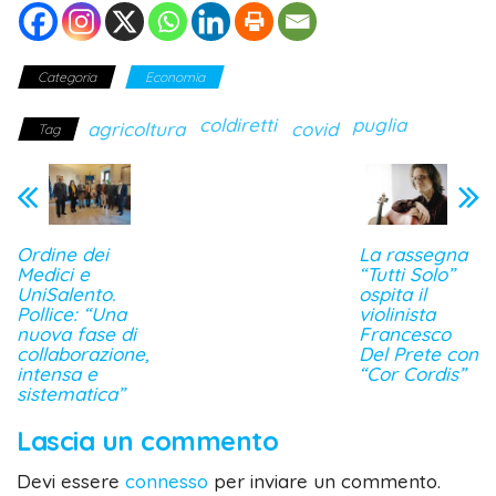
Categoria
Economia
coldiretti
puglia
agricoltura
covid
Tag
Ordine dei
La rassegna
Medici e
“Tutti Solo”
UniSalento.
ospita il
Pollice: “Una
violinista
nuova fase di
Francesco
collaborazione,
Del Prete con
intensa e
“Cor Cordis”
sistematica”
Lascia un commento
Devi essere
connesso
per inviare un commento.