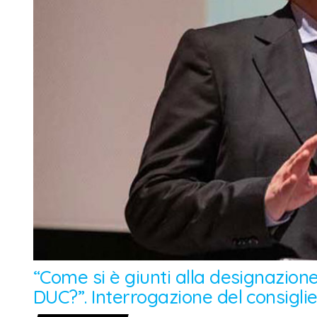
“Come si è giunti alla designazion
DUC?”. Interrogazione del consigli