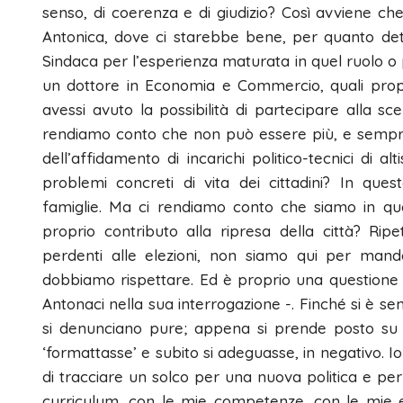
senso, di coerenza e di giudizio? Così avviene c
Antonica, dove ci starebbe bene, per quanto dett
Sindaca per l’esperienza maturata in quel ruolo o
un dottore in Economia e Commercio, quali prop
avessi avuto la possibilità di partecipare alla sc
rendiamo conto che non può essere più, e sempre,
dell’affidamento di incarichi politico-tecnici di al
problemi concreti di vita dei cittadini? In que
famiglie. Ma ci rendiamo conto che siamo in q
proprio contributo alla ripresa della città? R
perdenti alle elezioni, non siamo qui per manda
dobbiamo rispettare. Ed è proprio una questione d
Antonaci nella sua interrogazione -. Finché si è semp
si denunciano pure; appena si prende posto su u
‘formattasse’ e subito si adeguasse, in negativo. I
di tracciare un solco per una nuova politica e per se
curriculum, con le mie competenze, con le mie es