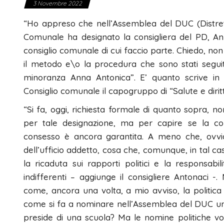
3 Novembre 2022
“Ho appreso che nell’Assemblea del DUC (Distr
Comunale ha designato la consigliera del PD, An
consiglio comunale di cui faccio parte. Chiedo, no
il metodo e\o la procedura che sono stati seguiti
minoranza Anna Antonica”. E’ quanto scrive in 
Consiglio comunale il capogruppo di “Salute e dirit
“Si fa, oggi, richiesta formale di quanto sopra, no
per tale designazione, ma per capire se la corr
consesso è ancora garantita. A meno che, ovvia
dell’ufficio addetto, cosa che, comunque, in tal c
la ricaduta sui rapporti politici e la responsabi
indifferenti – aggiunge il consigliere Antonaci 
come, ancora una volta, a mio avviso, la politica
come si fa a nominare nell’Assemblea del DUC un
preside di una scuola? Ma le nomine politiche v