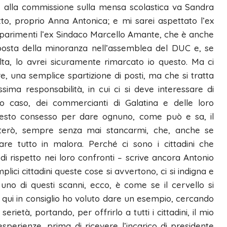
he alla commissione sulla mensa scolastica va Sandra
o, proprio Anna Antonica; e mi sarei aspettato l’ex
 parimenti l’ex Sindaco Marcello Amante, che è anche
osta della minoranza nell’assemblea del DUC e, se
elta, lo avrei sicuramente rimarcato io questo. Ma ci
 una semplice spartizione di posti, ma che si tratta
tissima responsabilità, in cui ci si deve interessare di
sto caso, dei commercianti di Galatina e delle loro
uesto consesso per dare ognuno, come può e sa, il
ipeterò, sempre senza mai stancarmi, che, anche se
re tutto in malora. Perché ci sono i cittadini che
i rispetto nei loro confronti – scrive ancora Antonio
lici cittadini queste cose si avvertono, ci si indigna e
no di questi scanni, ecco, è come se il cervello si
o qui in consiglio ho voluto dare un esempio, cercando
rietà, portando, per offrirlo a tutti i cittadini, il mio
perienze, prima di ricevere l’incarico di presidente