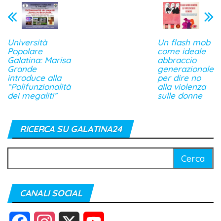
Università
Un flash mob
Popolare
come ideale
Galatina: Marisa
abbraccio
Grande
generazionale
introduce alla
per dire no
“Polifunzionalità
alla violenza
dei megaliti”
sulle donne
RICERCA SU GALATINA24
Ricerca
per:
CANALI SOCIAL