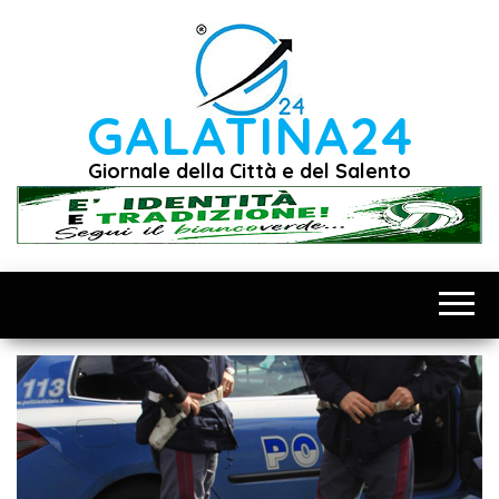
Vai
al
contenuto
GALATINA24
Giornale della Città e del Salento