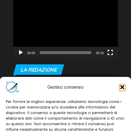
Video
Player
00:00
00:16
LA REDAZIONE
Editore e direttore responsabile:
Gestisci consenso
Dott. Daniele G. Masciullo
Email:
redazione@galatina24.it
Per fornire le migliori esperienze, utilizziamo tecnologie come i
cookie per memorizzare e/o accedere alle informazioni del
Contatti
–
Disclaimer
dispositivo. Il consenso a queste tecnologie ci permetterà di
elaborare dati come il comportamento di navigazione o ID unici
Privacy policy
–
Cookie policy
su questo sito. Non acconsentire o ritirare il consenso può
influire negativamente su alcune caratteristiche e funzioni.