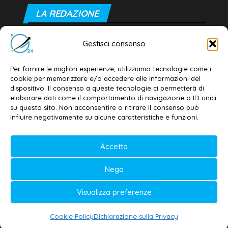
LA REDAZIONE
Editore e direttore responsabile:
Gestisci consenso
Dott. Daniele G. Masciullo
Email:
redazione@galatina24.it
Per fornire le migliori esperienze, utilizziamo tecnologie come i
cookie per memorizzare e/o accedere alle informazioni del
Contatti
–
Disclaimer
dispositivo. Il consenso a queste tecnologie ci permetterà di
elaborare dati come il comportamento di navigazione o ID unici
Privacy policy
–
Cookie policy
su questo sito. Non acconsentire o ritirare il consenso può
influire negativamente su alcune caratteristiche e funzioni.
© 2020-2026 | Galatina24 ®
Accetta
Testata iscritta al n. 11/2020 Registro della
Nega
Stampa Tribunale di Lecce
Editore e direttore responsabile:
Visualizza preferenze
Daniele G. Masciullo
Cookie Policy
Dichiarazione sulla Privacy
Galatina24 è marchio registrato dal Ministero