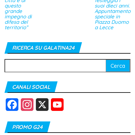
città e di
festeggia i
questo
suoi dieci anni.
grande
Appuntamento
impegno di
speciale in
difesa del
Piazza Duomo
territorio”
a Lecce
RICERCA SU GALATINA24
Ricerca
per:
CANALI SOCIAL
F
I
X
Y
a
n
o
PROMO G24
c
s
u