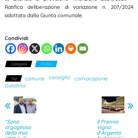
Ratifica deliberazione di variazione n. 207/2024
adottata dalla Giunta comunale.
Condividi:
Categoria
Politica
consiglio
comune
convocazione
Tag
Galatina
“Sono
Il Premio
orgoglioso
Vigna
della mia
d’Argento