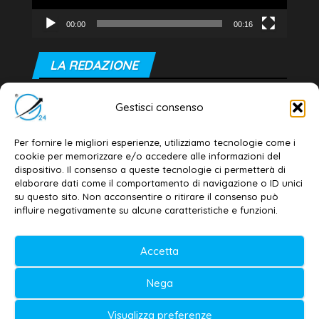
00:00
00:16
LA REDAZIONE
Editore e direttore responsabile:
Gestisci consenso
Dott. Daniele G. Masciullo
Email:
redazione@galatina24.it
Per fornire le migliori esperienze, utilizziamo tecnologie come i
cookie per memorizzare e/o accedere alle informazioni del
Contatti
–
Disclaimer
dispositivo. Il consenso a queste tecnologie ci permetterà di
elaborare dati come il comportamento di navigazione o ID unici
Privacy policy
–
Cookie policy
su questo sito. Non acconsentire o ritirare il consenso può
influire negativamente su alcune caratteristiche e funzioni.
© 2020-2026 | Galatina24 ®
Accetta
Testata iscritta al n. 11/2020 Registro della
Nega
Stampa Tribunale di Lecce
Editore e direttore responsabile:
Visualizza preferenze