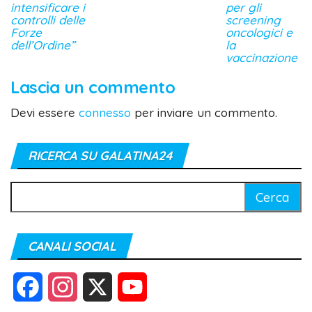
intensificare i
per gli
controlli delle
screening
Forze
oncologici e
dell’Ordine”
la
vaccinazione
Lascia un commento
Devi essere
connesso
per inviare un commento.
RICERCA SU GALATINA24
Ricerca
per:
CANALI SOCIAL
F
I
X
Y