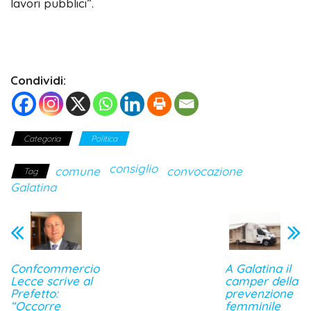
lavori pubblici”.
Condividi:
Categoria
Politica
consiglio
comune
convocazione
Tag
Galatina
Confcommercio
A Galatina il
Lecce scrive al
camper della
Prefetto:
prevenzione
“Occorre
femminile