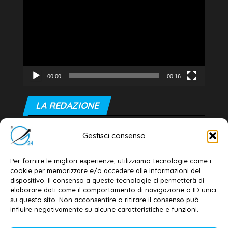
Player
00:00
00:16
LA REDAZIONE
Editore e direttore responsabile:
Gestisci consenso
Dott. Daniele G. Masciullo
Email:
redazione@galatina24.it
Per fornire le migliori esperienze, utilizziamo tecnologie come i
cookie per memorizzare e/o accedere alle informazioni del
Contatti
–
Disclaimer
dispositivo. Il consenso a queste tecnologie ci permetterà di
elaborare dati come il comportamento di navigazione o ID unici
Privacy policy
–
Cookie policy
su questo sito. Non acconsentire o ritirare il consenso può
influire negativamente su alcune caratteristiche e funzioni.