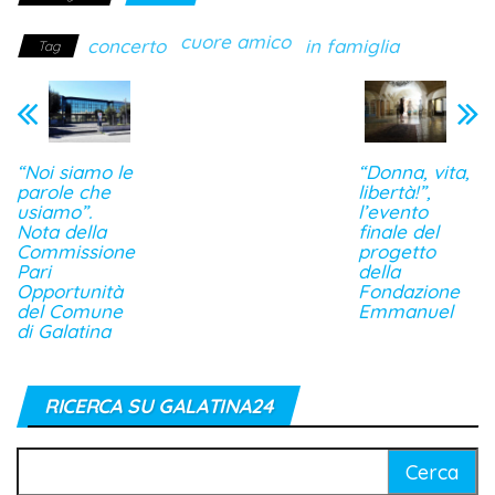
cuore amico
concerto
in famiglia
Tag
“Noi siamo le
“Donna, vita,
parole che
libertà!”,
usiamo”.
l’evento
Nota della
finale del
Commissione
progetto
Pari
della
Opportunità
Fondazione
del Comune
Emmanuel
di Galatina
RICERCA SU GALATINA24
Ricerca
per: