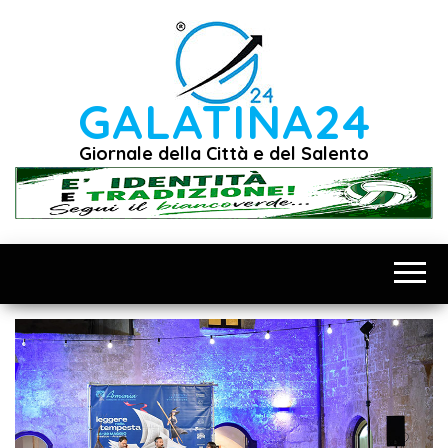
Vai
al
contenuto
GALATINA24
Giornale della Città e del Salento