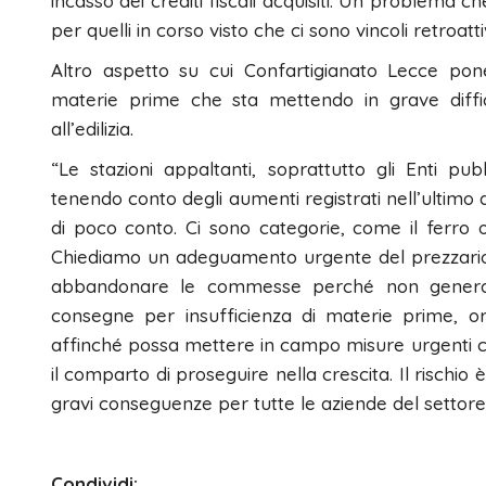
incasso dei crediti fiscali acquisiti. Un problema 
per quelli in corso visto che ci sono vincoli retroatt
Altro aspetto su cui Confartigianato Lecce pone
materie prime che sta mettendo in grave diffico
all’edilizia.
“Le stazioni appaltanti, soprattutto gli Enti pu
tenendo conto degli aumenti registrati nell’ultimo
di poco conto. Ci sono categorie, come il ferro 
Chiediamo un adeguamento urgente del prezzario re
abbandonare le commesse perché non generano
consegne per insufficienza di materie prime, or
affinché possa mettere in campo misure urgenti che
il comparto di proseguire nella crescita. Il rischio è
gravi conseguenze per tutte le aziende del settore
Condividi: