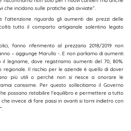
che riscontriamo non solo per i nuovi cantieri ma anche
ivi che incidono sulle pratiche già avviate”.
 l’attenzione riguarda gli aumenti dei prezzi delle
ltà tutto il comparto artigianale salentino legato
bblici, fanno riferimento al prezzario 2018/2019 non
 anno – aggiunge Marullo -. E non parliamo di aumenti
o il legname, dove registriamo aumenti del 70, 80%.
gionale. Il rischio per le aziende è quello di dover
 più utili o perché non si riesce a onorare le
amai carissime. Per questo sollecitiamo il Governo
 possano ristabilire l’equilibro e permettere a tutto
 che invece di fare passi in avanti si torni indietro con
”.