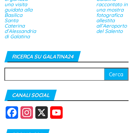
una visita
raccontato in
guidata alla
una mostra
Basilica
fotografica
Santa
allestita
Caterina
all’Aeroporto
d’Alessandria
del Salento
di Galatina
RICERCA SU GALATINA24
Ricerca
per:
CANALI SOCIAL
F
I
X
Y
a
n
o