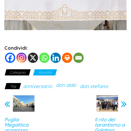
Condividi:
Categoria
Attualità
don aldo
anniversario
don stefano
Tag
Puglia
Il rito del
Megalitica
tarantismo a
organizza
Galatina