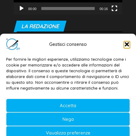
00:00
00:16
LA REDAZIONE
Editore e direttore responsabile:
Gestisci consenso
Dott. Daniele G. Masciullo
Email:
redazione@galatina24.it
Per fornire le migliori esperienze, utilizziamo tecnologie come i
cookie per memorizzare e/o accedere alle informazioni del
Contatti
–
Disclaimer
dispositivo. Il consenso a queste tecnologie ci permetterà di
elaborare dati come il comportamento di navigazione o ID unici
Privacy policy
–
Cookie policy
su questo sito. Non acconsentire o ritirare il consenso può
influire negativamente su alcune caratteristiche e funzioni.
© 2020-2026 | Galatina24 ®
Accetta
Testata iscritta al n. 11/2020 Registro della
Nega
Stampa Tribunale di Lecce
Editore e direttore responsabile:
Visualizza preferenze