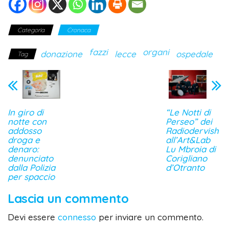
Categoria
Cronaca
fazzi
organi
donazione
lecce
ospedale
Tag
In giro di
“Le Notti di
notte con
Perseo” dei
addosso
Radiodervish
droga e
all’Art&Lab
denaro:
Lu Mbroia di
denunciato
Corigliano
dalla Polizia
d’Otranto
per spaccio
Lascia un commento
Devi essere
connesso
per inviare un commento.