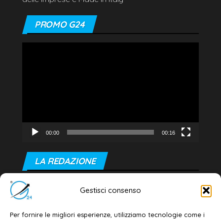
PROMO G24
Video
Player
00:00
00:16
LA REDAZIONE
Editore e direttore responsabile:
Gestisci consenso
Dott. Daniele G. Masciullo
Email:
redazione@galatina24.it
Per fornire le migliori esperienze, utilizziamo tecnologie come i