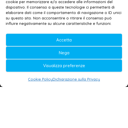
cookie per memorizzare e/o accedere alle informazioni del
Contatti
–
Disclaimer
dispositivo. Il consenso a queste tecnologie ci permetterà di
elaborare dati come il comportamento di navigazione o ID unici
Privacy policy
–
Cookie policy
su questo sito. Non acconsentire o ritirare il consenso può
influire negativamente su alcune caratteristiche e funzioni.
© 2020-2026 | Galatina24 ®
Accetta
Testata iscritta al n. 11/2020 Registro della
Nega
Stampa Tribunale di Lecce
Editore e direttore responsabile:
Visualizza preferenze
Daniele G. Masciullo
Cookie Policy
Dichiarazione sulla Privacy
Galatina24 è marchio registrato dal Ministero
delle Imprese