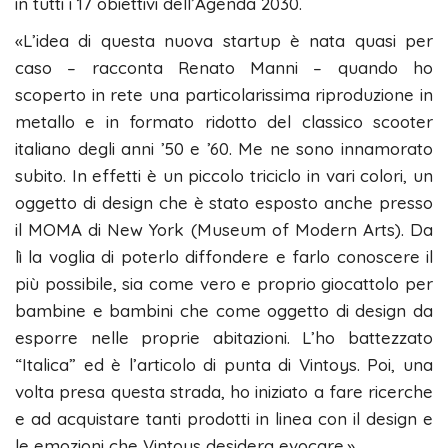
in tutti i 17 obiettivi dell’Agenda 2030.
«L’idea di questa nuova startup è nata quasi per
caso – racconta Renato Manni – quando ho
scoperto in rete una particolarissima riproduzione in
metallo e in formato ridotto del classico scooter
italiano degli anni ’50 e ’60. Me ne sono innamorato
subito. In effetti è un piccolo triciclo in vari colori, un
oggetto di design che è stato esposto anche presso
il MOMA di New York (Museum of Modern Arts). Da
lì la voglia di poterlo diffondere e farlo conoscere il
più possibile, sia come vero e proprio giocattolo per
bambine e bambini che come oggetto di design da
esporre nelle proprie abitazioni. L’ho battezzato
“Italica” ed è l’articolo di punta di Vintoys. Poi, una
volta presa questa strada, ho iniziato a fare ricerche
e ad acquistare tanti prodotti in linea con il design e
le emozioni che Vintoys desidera evocare.»