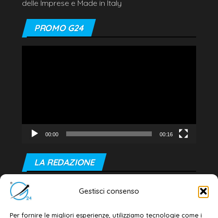
delle Imprese e Made in Italy
PROMO G24
Video
Player
00:00
00:16
LA REDAZIONE
Editore e direttore responsabile:
Gestisci consenso
Dott. Daniele G. Masciullo
Email:
redazione@galatina24.it
Per fornire le migliori esperienze, utilizziamo tecnologie come i