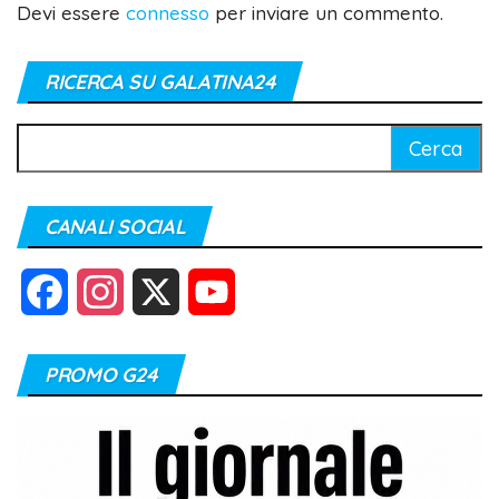
Devi essere
connesso
per inviare un commento.
RICERCA SU GALATINA24
Ricerca
per:
CANALI SOCIAL
F
I
X
Y
a
n
o
PROMO G24
c
s
u
e
t
T
b
a
u