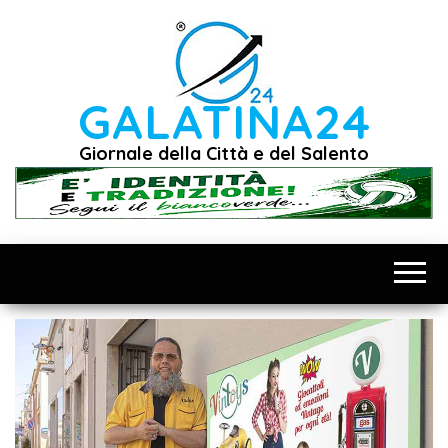
Vai
al
contenuto
GALATINA24
Giornale della Città e del Salento