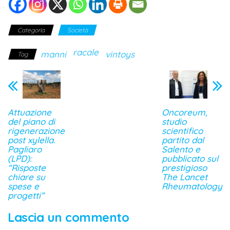
Categoria
Società
racale
manni
vintoys
Tag
Attuazione
Oncoreum,
del piano di
studio
rigenerazione
scientifico
post xylella.
partito dal
Pagliaro
Salento e
(LPD):
pubblicato sul
“Risposte
prestigioso
chiare su
The Lancet
spese e
Rheumatology
progetti”
Lascia un commento