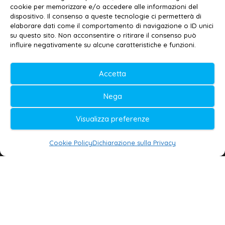
cookie per memorizzare e/o accedere alle informazioni del
Contatti
–
Disclaimer
dispositivo. Il consenso a queste tecnologie ci permetterà di
elaborare dati come il comportamento di navigazione o ID unici
Privacy policy
–
Cookie policy
su questo sito. Non acconsentire o ritirare il consenso può
influire negativamente su alcune caratteristiche e funzioni.
© 2020-2026 | Galatina24 ®
Accetta
Testata iscritta al n. 11/2020 Registro della
Nega
Stampa Tribunale di Lecce
Editore e direttore responsabile:
Visualizza preferenze
Daniele G. Masciullo
Cookie Policy
Dichiarazione sulla Privacy
Galatina24 è marchio registrato dal Ministero
delle Imprese