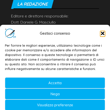
LA REDAZIONE
Editore e direttore responsabile:
Dott. Daniele G. Masciullo
Email:
redazione@galatina24.it
Gestisci consenso
Contatti
–
Disclaimer
Per fornire le migliori esperienze, utilizziamo tecnologie come i
Privacy policy
–
Cookie policy
cookie per memorizzare e/o accedere alle informazioni del
dispositivo. Il consenso a queste tecnologie ci permetterà di
elaborare dati come il comportamento di navigazione o ID unici
su questo sito. Non acconsentire o ritirare il consenso può
© 2020-2026 | Galatina24 ®
influire negativamente su alcune caratteristiche e funzioni.
Testata iscritta al n. 11/2020 Registro della
Stampa Tribunale di Lecce
Accetta
Editore e direttore responsabile:
Nega
Daniele G. Masciullo
Visualizza preferenze
Galatina24 è marchio registrato dal Ministero