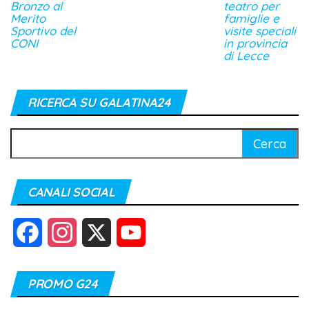
Bronzo al
teatro per
Merito
famiglie e
Sportivo del
visite speciali
CONI
in provincia
di Lecce
RICERCA SU GALATINA24
Ricerca
per:
CANALI SOCIAL
F
I
X
Y
a
n
o
PROMO G24
c
s
u