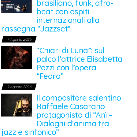
brasiliano, funk, afro-
beat con ospiti
internazionali alla
rassegna “Jazzset”
9 Agosto 2026
“Chiari di Luna”: sul
palco l’attrice Elisabetta
Pozzi con l’opera
“Fedra”
9 Agosto 2026
Il compositore salentino
Raffaele Casarano
protagonista di “Anì –
Dialoghi d’anima tra
jazz e sinfonico”