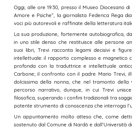
Oggi, alle ore 19:30, presso il Museo Diocesano di 
Amore e Psiche”, la giornalista Federica Rega di
voci più autorevoli e raffinate della letteratura i
La sua produzione, fortemente autobiografica, da
in uno stile denso che restituisce alle persone a
suoi libri, Trevi racconta legami decisivi e fi
intellettuale: il rapporto complesso e magnetico co
profonda con la traduttrice e intellettuale anti
Carbone; il confronto con il padre Mario Trevi, ill
dolcissima della nonna, che nel tramonto della 
percorso narrativo, dunque, in cui Trevi unisce 
filosofica, superando i confini tradizionali tra sag
potente strumento di conoscenza che interroga l’um
Un appuntamento molto atteso che, come detto, 
sostenuto dal Comune di Nardò e dall’Università de