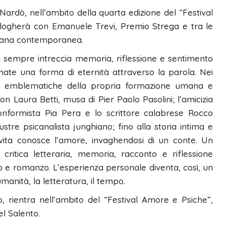
Nardò, nell’ambito della quarta edizione del “Festival
alogherà con Emanuele Trevi, Premio Strega e tra le
taliana contemporanea.
 sempre intreccia memoria, riflessione e sentimento
mate una forma di eternità attraverso la parola. Nei
gure emblematiche della propria formazione umana e
n Laura Betti, musa di Pier Paolo Pasolini; l’amicizia
conformista Pia Pera e lo scrittore calabrese Rocco
ustre psicanalista junghiano; fino alla storia intima e
vita conosce l’amore, invaghendosi di un conte. Un
critica letteraria, memoria, racconto e riflessione
gio e romanzo. L’esperienza personale diventa, così, un
anità, la letteratura, il tempo.
rientra nell’ambito del “Festival Amore e Psiche”,
l Salento.