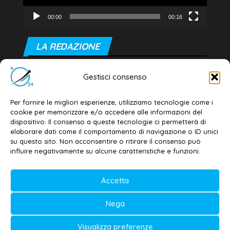
00:00
00:16
LA REDAZIONE
Editore e direttore responsabile:
Gestisci consenso
Dott. Daniele G. Masciullo
Email:
redazione@galatina24.it
Per fornire le migliori esperienze, utilizziamo tecnologie come i
cookie per memorizzare e/o accedere alle informazioni del
Contatti
–
Disclaimer
dispositivo. Il consenso a queste tecnologie ci permetterà di
elaborare dati come il comportamento di navigazione o ID unici
Privacy policy
–
Cookie policy
su questo sito. Non acconsentire o ritirare il consenso può
influire negativamente su alcune caratteristiche e funzioni.
© 2020-2026 | Galatina24 ®
Accetta
Testata iscritta al n. 11/2020 Registro della
Nega
Stampa Tribunale di Lecce
Editore e direttore responsabile:
Visualizza preferenze