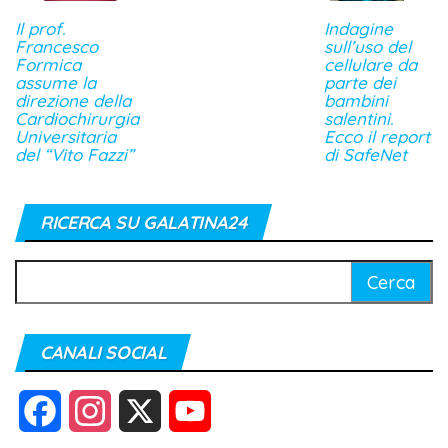
Il prof.
Indagine
Francesco
sull’uso del
Formica
cellulare da
assume la
parte dei
direzione della
bambini
Cardiochirurgia
salentini.
Universitaria
Ecco il report
del “Vito Fazzi”
di SafeNet
RICERCA SU GALATINA24
Ricerca
per:
CANALI SOCIAL
F
I
X
Y