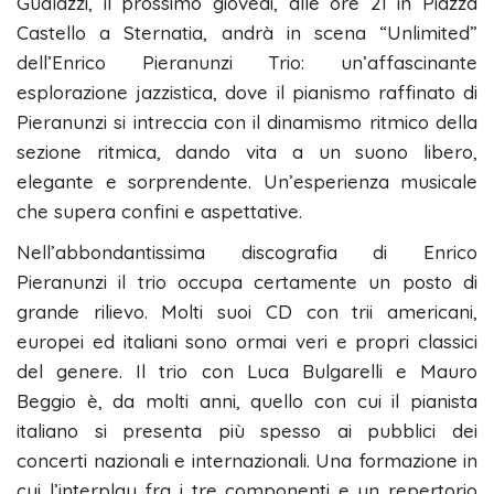
Gualazzi, il prossimo giovedì, alle ore 21 in Piazza
Castello a Sternatia, andrà in scena “Unlimited”
dell’Enrico Pieranunzi Trio: un’affascinante
esplorazione jazzistica, dove il pianismo raffinato di
Pieranunzi si intreccia con il dinamismo ritmico della
sezione ritmica, dando vita a un suono libero,
elegante e sorprendente. Un’esperienza musicale
che supera confini e aspettative.
Nell’abbondantissima discografia di Enrico
Pieranunzi il trio occupa certamente un posto di
grande rilievo. Molti suoi CD con trii americani,
europei ed italiani sono ormai veri e propri classici
del genere. Il trio con Luca Bulgarelli e Mauro
Beggio è, da molti anni, quello con cui il pianista
italiano si presenta più spesso ai pubblici dei
concerti nazionali e internazionali. Una formazione in
cui l’interplay fra i tre componenti e un repertorio