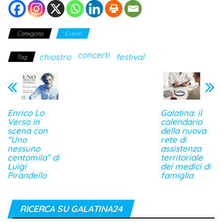
Categoria
Eventi
concerti
chiostro
festival
Tag
Enrico Lo
Galatina: il
Verso in
calendario
scena con
della nuova
“Uno
rete di
nessuno
assistenza
centomila” di
territoriale
Luigi
dei medici di
Pirandello
famiglia
RICERCA SU GALATINA24