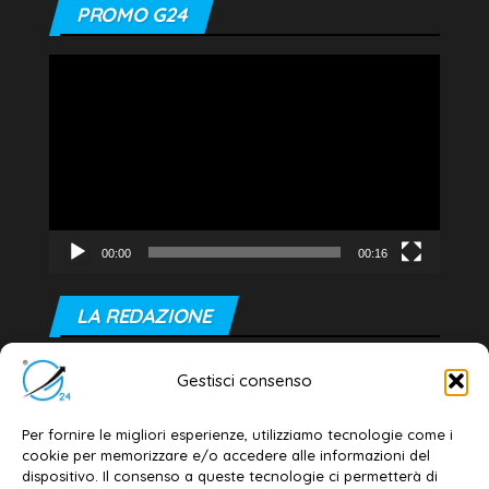
PROMO G24
Video
Player
00:00
00:16
LA REDAZIONE
Editore e direttore responsabile:
Gestisci consenso
Dott. Daniele G. Masciullo
Email:
redazione@galatina24.it
Per fornire le migliori esperienze, utilizziamo tecnologie come i
cookie per memorizzare e/o accedere alle informazioni del
Contatti
–
Disclaimer
dispositivo. Il consenso a queste tecnologie ci permetterà di