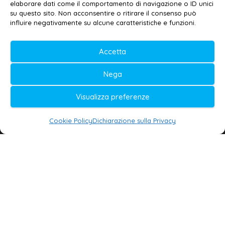
elaborare dati come il comportamento di navigazione o ID unici
Privacy policy
–
Cookie policy
su questo sito. Non acconsentire o ritirare il consenso può
influire negativamente su alcune caratteristiche e funzioni.
© 2020-2026 | Galatina24 ®
Accetta
Testata iscritta al n. 11/2020 Registro della
Nega
Stampa Tribunale di Lecce
Editore e direttore responsabile:
Visualizza preferenze
Daniele G. Masciullo
Cookie Policy
Dichiarazione sulla Privacy
Galatina24 è marchio registrato dal Ministero
delle Imprese