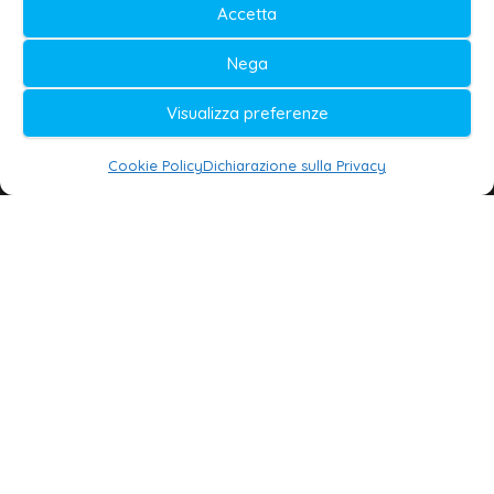
Accetta
Video
Player
Nega
Visualizza preferenze
Cookie Policy
Dichiarazione sulla Privacy
00:00
00:16
LA REDAZIONE
Editore e direttore responsabile:
Dott. Daniele G. Masciullo
Email:
redazione@galatina24.it
Contatti
–
Disclaimer
Privacy policy
–
Cookie policy