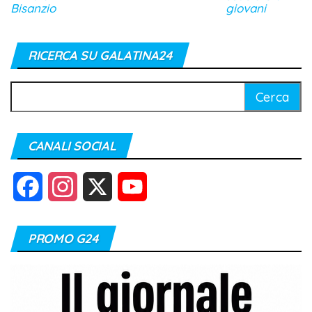
Bisanzio
giovani
RICERCA SU GALATINA24
Ricerca
per:
CANALI SOCIAL
F
I
X
Y
a
n
o
PROMO G24
c
s
u
e
t
T
b
a
u