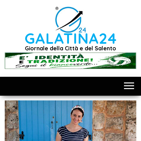
Vai
al
contenuto
GALATINA24
Giornale della Città e del Salento