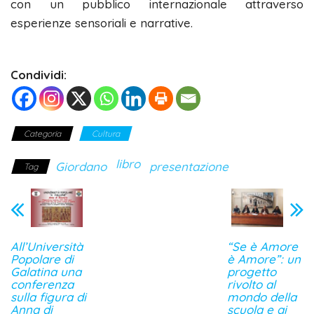
con un pubblico internazionale attraverso
esperienze sensoriali e narrative.
Condividi:
Categoria
Cultura
libro
Giordano
presentazione
Tag
All’Università
“Se è Amore
Popolare di
è Amore”: un
Galatina una
progetto
conferenza
rivolto al
sulla figura di
mondo della
Anna di
scuola e ai