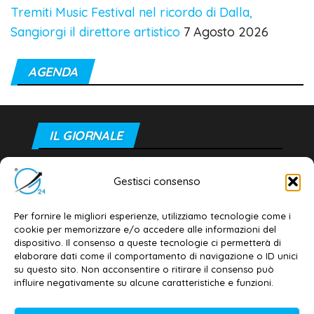
Tremiti Music Festival nel ricordo di Dalla,
Sangiorgi il direttore artistico
7 Agosto 2026
AGENDA
IL GIORNALE
Galatina24
®
– Giornale della Città e del Salento
Gestisci consenso
Testata giornalistica iscritta al n. 11/2020 del
Registro della Stampa del Tribunale di Lecce
Per fornire le migliori esperienze, utilizziamo tecnologie come i
cookie per memorizzare e/o accedere alle informazioni del
Il marchio è registrato e tutelato dal Ministero
dispositivo. Il consenso a queste tecnologie ci permetterà di
delle Imprese e Made in Italy
elaborare dati come il comportamento di navigazione o ID unici
su questo sito. Non acconsentire o ritirare il consenso può
influire negativamente su alcune caratteristiche e funzioni.
PROMO G24