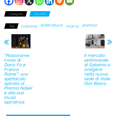
Categoria
Attualità
letteratura
premio
colonna
marra
Tag
“Rossorame.
Il mercato
Ironie di
settimanale
Dario Fo e
di Galatina si
Franca
svolgerà
Rame”: uno
nella nuova
spettacolo
sede di Viale
ispirato al
Don Bosco
Premio Nobel
e alla sua
musa
ispiratrice