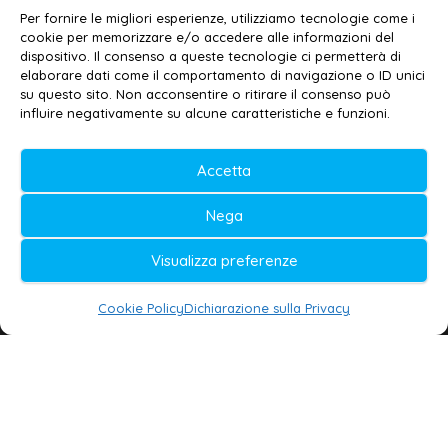
Email:
redazione@galatina24.it
Per fornire le migliori esperienze, utilizziamo tecnologie come i
cookie per memorizzare e/o accedere alle informazioni del
Contatti
–
Disclaimer
dispositivo. Il consenso a queste tecnologie ci permetterà di
elaborare dati come il comportamento di navigazione o ID unici
Privacy policy
–
Cookie policy
su questo sito. Non acconsentire o ritirare il consenso può
influire negativamente su alcune caratteristiche e funzioni.
© 2020-2026 | Galatina24 ®
Accetta
Testata iscritta al n. 11/2020 Registro della
Nega
Stampa Tribunale di Lecce
Editore e direttore responsabile:
Visualizza preferenze
Daniele G. Masciullo
Cookie Policy
Dichiarazione sulla Privacy
Galatina24 è marchio registrato dal Ministero
delle Imprese