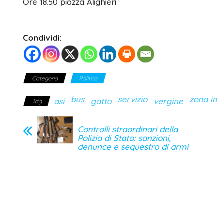
Ore 18.50 piazza Alighieri
Condividi:
Categoria
Politica
bus
servizio
zona in
asi
gatto
vergine
Tag
Controlli straordinari della
Polizia di Stato: sanzioni,
denunce e sequestro di armi