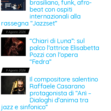
brasiliano, funk, afro-
beat con ospiti
internazionali alla
rassegna “Jazzset”
9 Agosto 2026
“Chiari di Luna”: sul
palco l’attrice Elisabetta
Pozzi con l’opera
“Fedra”
9 Agosto 2026
Il compositore salentino
Raffaele Casarano
protagonista di “Anì –
Dialoghi d’anima tra
jazz e sinfonico”