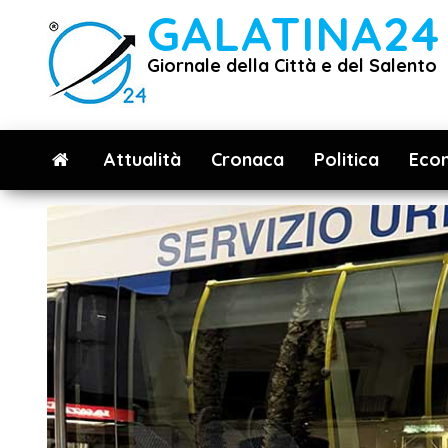
Vai
GALATINA24
al
Giornale della Città e del Salento
contenuto
Attualità
Cronaca
Politica
Eco