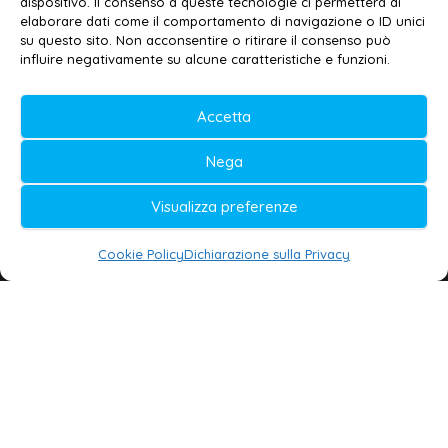
dispositivo. Il consenso a queste tecnologie ci permetterà di
elaborare dati come il comportamento di navigazione o ID unici
su questo sito. Non acconsentire o ritirare il consenso può
© 2020-2026 | Galatina24 ®
influire negativamente su alcune caratteristiche e funzioni.
Testata iscritta al n. 11/2020 Registro della
Accetta
Stampa Tribunale di Lecce
Editore e direttore responsabile:
Nega
Daniele G. Masciullo
Visualizza preferenze
Galatina24 è marchio registrato dal Ministero
delle Imprese
Cookie Policy
Dichiarazione sulla Privacy