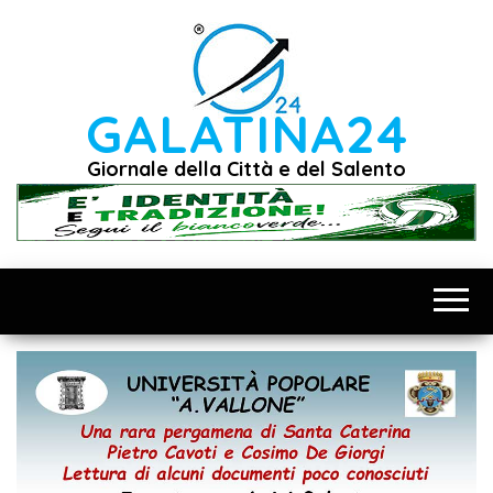
Vai
al
contenuto
GALATINA24
Giornale della Città e del Salento