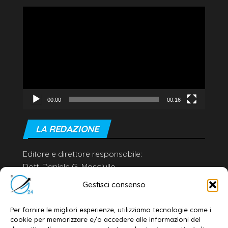
Video
Player
00:00
00:16
LA REDAZIONE
Editore e direttore responsabile:
Dott. Daniele G. Masciullo
Email:
redazione@galatina24.it
Gestisci consenso
Contatti
–
Disclaimer
Per fornire le migliori esperienze, utilizziamo tecnologie come i
Privacy policy
–
Cookie policy
cookie per memorizzare e/o accedere alle informazioni del