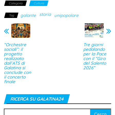
Categoria
Cultura
storia
galante
unipopolare
Tag
“Orchestre
Tre giorni
sociali”: il
pedalando
progetto
per la Pace
realizzato
con il “Giro
dall’ATS di
del Salento
Galatina si
2026”
conclude con
il concerto
finale
RICERCA SU GALATINA24
Ricerca