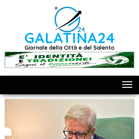
Vai
al
contenuto
GALATINA24
Giornale della Città e del Salento