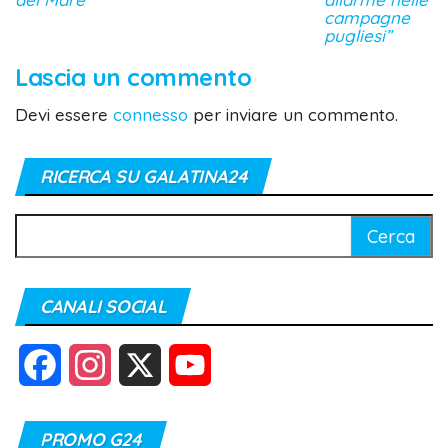
campagne
pugliesi”
Lascia un commento
Devi essere
connesso
per inviare un commento.
RICERCA SU GALATINA24
Ricerca
per:
CANALI SOCIAL
F
I
X
Y
a
n
o
PROMO G24