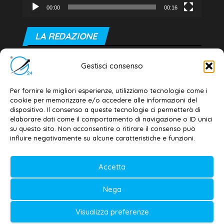
00:00
00:16
LA REDAZIONE
Editore e direttore responsabile:
Gestisci consenso
Dott. Daniele G. Masciullo
Email:
redazione@galatina24.it
Per fornire le migliori esperienze, utilizziamo tecnologie come i
cookie per memorizzare e/o accedere alle informazioni del
Contatti
–
Disclaimer
dispositivo. Il consenso a queste tecnologie ci permetterà di
elaborare dati come il comportamento di navigazione o ID unici
Privacy policy
–
Cookie policy
su questo sito. Non acconsentire o ritirare il consenso può
influire negativamente su alcune caratteristiche e funzioni.
© 2020-2026 | Galatina24 ®
Accetta
Testata iscritta al n. 11/2020 Registro della
Nega
Stampa Tribunale di Lecce
Editore e direttore responsabile:
Visualizza preferenze