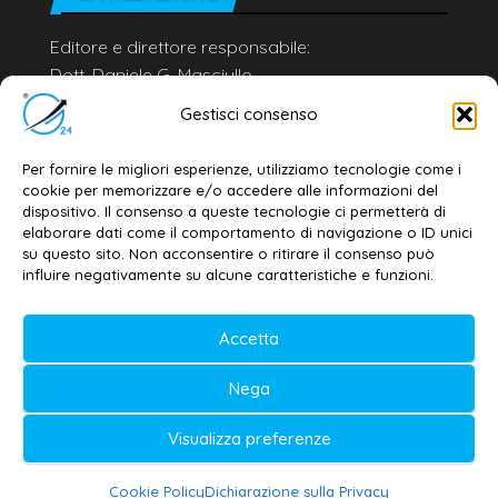
Editore e direttore responsabile:
Dott. Daniele G. Masciullo
Email:
redazione@galatina24.it
Gestisci consenso
Contatti
–
Disclaimer
Per fornire le migliori esperienze, utilizziamo tecnologie come i
Privacy policy
–
Cookie policy
cookie per memorizzare e/o accedere alle informazioni del
dispositivo. Il consenso a queste tecnologie ci permetterà di
elaborare dati come il comportamento di navigazione o ID unici
su questo sito. Non acconsentire o ritirare il consenso può
© 2020-2026 | Galatina24 ®
influire negativamente su alcune caratteristiche e funzioni.
Testata iscritta al n. 11/2020 Registro della
Accetta
Stampa Tribunale di Lecce
Editore e direttore responsabile:
Nega
Daniele G. Masciullo
Visualizza preferenze
Galatina24 è marchio registrato dal Ministero
delle Imprese
Cookie Policy
Dichiarazione sulla Privacy