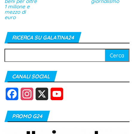
beni per oltre
giornalismo
1 milione e
mezzo di
euro
RICERCA SU GALATINA24
Ricerca
per:
CANALI SOCIAL
F
I
X
Y
a
n
o
PROMO G24
c
s
u
e
t
T