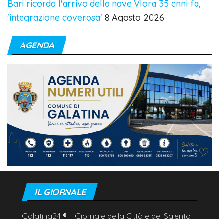
Bari ricorda l'arrivo della nave Vlora 35 anni fa,
'integrazione doverosa'
8 Agosto 2026
AGENDA
IL GIORNALE
Galatina24
®
– Giornale della Città e del Salento