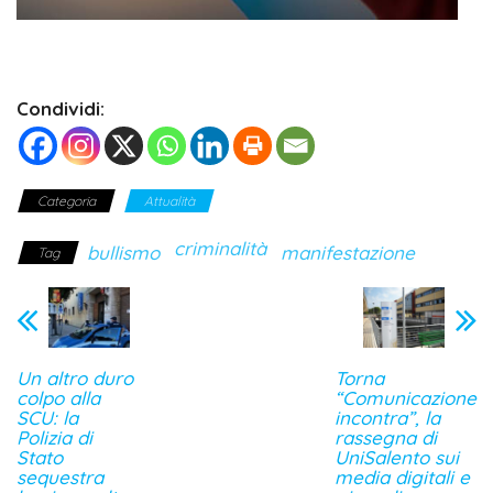
Condividi:
Categoria
Attualità
criminalità
bullismo
manifestazione
Tag
Un altro duro
Torna
colpo alla
“Comunicazione
SCU: la
incontra”, la
Polizia di
rassegna di
Stato
UniSalento sui
sequestra
media digitali e