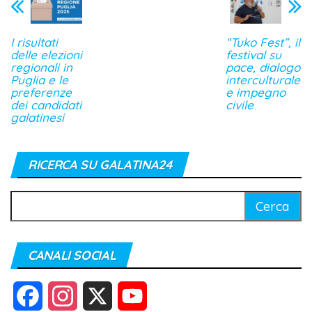
I risultati
“Tuko Fest”, il
delle elezioni
festival su
regionali in
pace, dialogo
Puglia e le
interculturale
preferenze
e impegno
dei candidati
civile
galatinesi
RICERCA SU GALATINA24
Ricerca
per:
CANALI SOCIAL
F
I
X
Y