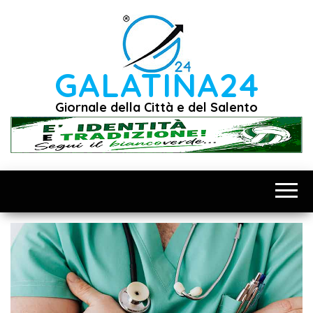
Vai
al
contenuto
GALATINA24
Giornale della Città e del Salento