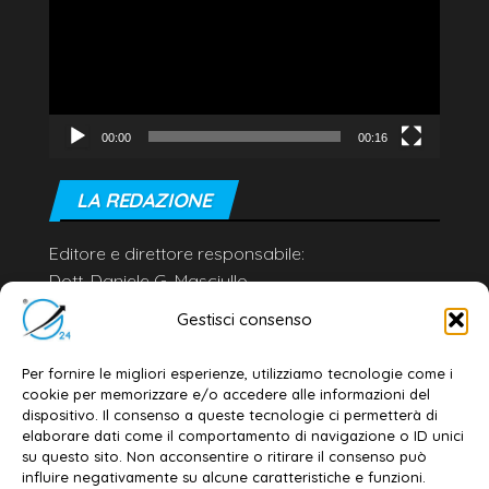
00:00
00:16
LA REDAZIONE
Editore e direttore responsabile:
Dott. Daniele G. Masciullo
Email:
redazione@galatina24.it
Gestisci consenso
Contatti
–
Disclaimer
Per fornire le migliori esperienze, utilizziamo tecnologie come i
Privacy policy
–
Cookie policy
cookie per memorizzare e/o accedere alle informazioni del
dispositivo. Il consenso a queste tecnologie ci permetterà di
elaborare dati come il comportamento di navigazione o ID unici
su questo sito. Non acconsentire o ritirare il consenso può
© 2020-2026 | Galatina24 ®
influire negativamente su alcune caratteristiche e funzioni.