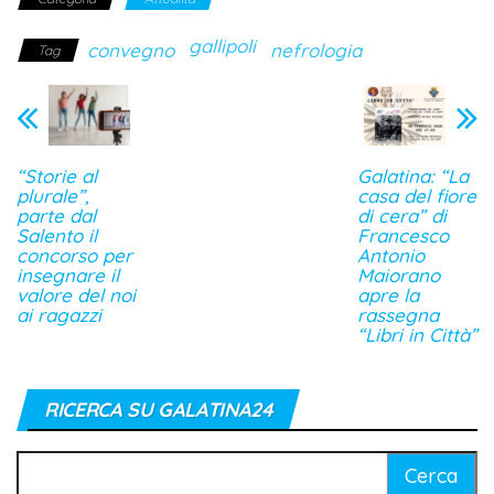
gallipoli
convegno
nefrologia
Tag
“Storie al
Galatina: “La
plurale”,
casa del fiore
parte dal
di cera” di
Salento il
Francesco
concorso per
Antonio
insegnare il
Maiorano
valore del noi
apre la
ai ragazzi
rassegna
“Libri in Città”
RICERCA SU GALATINA24
Ricerca