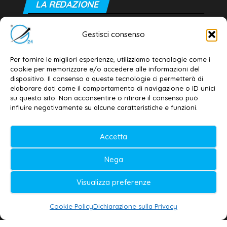
LA REDAZIONE
Editore e direttore responsabile:
Gestisci consenso
Dott. Daniele G. Masciullo
Email:
redazione@galatina24.it
Per fornire le migliori esperienze, utilizziamo tecnologie come i
cookie per memorizzare e/o accedere alle informazioni del
Contatti
–
Disclaimer
dispositivo. Il consenso a queste tecnologie ci permetterà di
elaborare dati come il comportamento di navigazione o ID unici
Privacy policy
–
Cookie policy
su questo sito. Non acconsentire o ritirare il consenso può
influire negativamente su alcune caratteristiche e funzioni.
© 2020-2026 | Galatina24 ®
Accetta
Testata iscritta al n. 11/2020 Registro della
Nega
Stampa Tribunale di Lecce
Editore e direttore responsabile:
Visualizza preferenze
Daniele G. Masciullo
Cookie Policy
Dichiarazione sulla Privacy
Galatina24 è marchio registrato dal Ministero