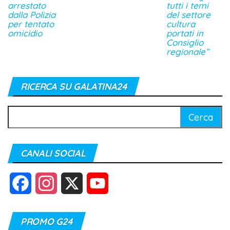
arrestato
tutti i temi
dalla Polizia
del settore
per tentato
cultura
omicidio
portati in
Consiglio
regionale”
RICERCA SU GALATINA24
Ricerca
per:
CANALI SOCIAL
F
I
X
Y
a
n
o
PROMO G24
c
s
u