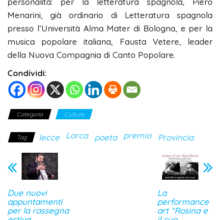
personalità: per la letteratura spagnola, Piero
Menarini, già ordinario di Letteratura spagnola
presso l’Università Alma Mater di Bologna, e per la
musica popolare italiana, Fausta Vetere, leader
della Nuova Compagnia di Canto Popolare.
Condividi:
Categoria
Cultura
Lorca
premio
lecce
poeta
Provincia
Tag
Due nuovi
La
appuntamenti
performance
per la rassegna
art “Rosina e
estiva
il suo