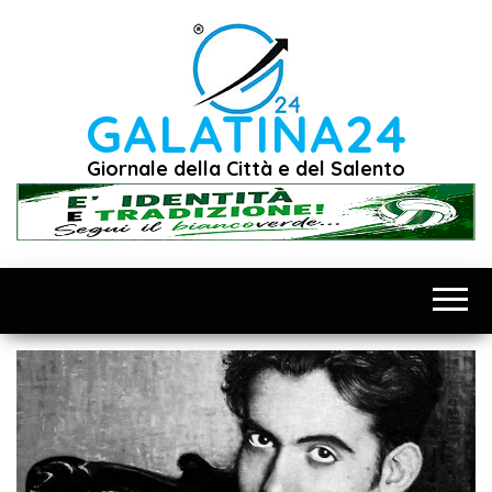
Vai
al
contenuto
GALATINA24
Giornale della Città e del Salento