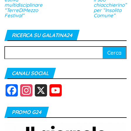
multidisciplinare
chiacchierino”
“TerreDiMezzo
per “Insolita
Festival”
Comune”
RICERCA SU GALATINA24
Ricerca
per:
CANALI SOCIAL
F
I
X
Y
a
n
o
PROMO G24
c
s
u
e
t
T