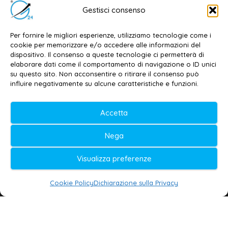
Editore e direttore responsabile:
Gestisci consenso
Dott. Daniele G. Masciullo
Email:
redazione@galatina24.it
Per fornire le migliori esperienze, utilizziamo tecnologie come i
cookie per memorizzare e/o accedere alle informazioni del
Contatti
–
Disclaimer
dispositivo. Il consenso a queste tecnologie ci permetterà di
elaborare dati come il comportamento di navigazione o ID unici
Privacy policy
–
Cookie policy
su questo sito. Non acconsentire o ritirare il consenso può
influire negativamente su alcune caratteristiche e funzioni.
© 2020-2026 | Galatina24 ®
Accetta
Testata iscritta al n. 11/2020 Registro della
Nega
Stampa Tribunale di Lecce
Editore e direttore responsabile:
Visualizza preferenze
Daniele G. Masciullo
Cookie Policy
Dichiarazione sulla Privacy
Galatina24 è marchio registrato dal Ministero
delle Imprese