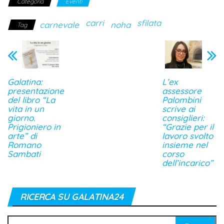
Categoria
Eventi
carri
sfilata
carnevale
noha
Tag
Galatina:
L’ex
presentazione
assessore
del libro “La
Palombini
vita in un
scrive ai
giorno.
consiglieri:
Prigioniero in
“Grazie per il
arte” di
lavoro svolto
Romano
insieme nel
Sambati
corso
dell’incarico”
RICERCA SU GALATINA24
Ricerca