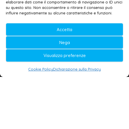
elaborare dati come il comportamento di navigazione o ID unici
Privacy policy
–
Cookie policy
su questo sito. Non acconsentire o ritirare il consenso può
influire negativamente su alcune caratteristiche e funzioni.
© 2020-2026 | Galatina24 ®
Accetta
Testata iscritta al n. 11/2020 Registro della
Nega
Stampa Tribunale di Lecce
Editore e direttore responsabile:
Visualizza preferenze
Daniele G. Masciullo
Cookie Policy
Dichiarazione sulla Privacy
Galatina24 è marchio registrato dal Ministero
delle Imprese