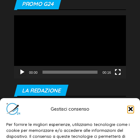
PROMO G24
Video
Player
00:00
00:16
LA REDAZIONE
Editore e direttore responsabile:
Gestisci consenso
Dott. Daniele G. Masciullo
Email:
redazione@galatina24.it
Per fornire le migliori esperienze, utilizziamo tecnologie come i
cookie per memorizzare e/o accedere alle informazioni del
Contatti
–
Disclaimer
dispositivo. Il consenso a queste tecnologie ci permetterà di