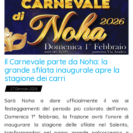
Il Carnevale parte da Noha: la
grande sfilata inaugurale apre la
stagione dei carri
27 Gennaio 2026
Sarà Noha a dare ufficialmente il via ai
festeggiamenti del periodo più colorato dell’anno.
Domenica 1° febbraio, la frazione avrà l’onore di
inaugurare la stagione delle sfilate nel Salento,
trasformandosi nel primo grande palcoscenico a