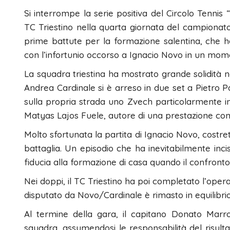
Si interrompe la serie positiva del Circolo Tennis “
TC Triestino nella quarta giornata del campionato
prime battute per la formazione salentina, che ha
con l’infortunio occorso a Ignacio Novo in un mome
La squadra triestina ha mostrato grande solidità nei
Andrea Cardinale si è arreso in due set a Pietro 
sulla propria strada uno Zvech particolarmente inc
Matyas Lajos Fuele, autore di una prestazione con
Molto sfortunata la partita di Ignacio Novo, costre
battaglia. Un episodio che ha inevitabilmente inciso
fiducia alla formazione di casa quando il confront
Nei doppi, il TC Triestino ha poi completato l’ope
disputato da Novo/Cardinale è rimasto in equilibrio 
Al termine della gara, il capitano Donato Marro
squadra, assumendosi le responsabilità del risulta