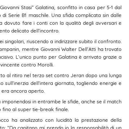
Giovanni Stasi” Galatina, sconfitto in casa per 5-1 dal
 di Serie B1 maschile. Una sfida complicata sin dalle
 dovuto fare i conti con la qualità degli avversari e
nto delicato dell’incontro.
 singolari, riuscendo a indirizzare subito il confronto.
Pampanin, mentre Giovanni Walter Dell’Atti ha trovato
isivo. L’unico punto per Galatina è arrivato grazie a
vincente contro Morolli.
tto al ritiro nel terzo set contro Jeran dopo una lunga
 sull’inerzia dell’intera giornata, togliendo energie e
o era ancora aperto.
ra imponendosi in entrambe le sfide, anche se il match
fino al super tie-break finale.
cco ha analizzato con lucidità la prestazione della
to: “Da capitano mi prendo io la responsabilità di un