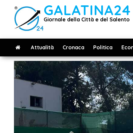
Vai
GALATINA24
al
Giornale della Città e del Salento
contenuto
Attualità
Cronaca
Politica
Eco