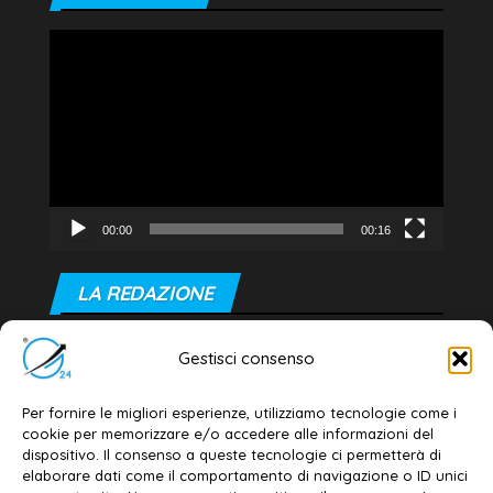
Video
Player
00:00
00:16
LA REDAZIONE
Editore e direttore responsabile:
Gestisci consenso
Dott. Daniele G. Masciullo
Email:
redazione@galatina24.it
Per fornire le migliori esperienze, utilizziamo tecnologie come i
cookie per memorizzare e/o accedere alle informazioni del
Contatti
–
Disclaimer
dispositivo. Il consenso a queste tecnologie ci permetterà di
elaborare dati come il comportamento di navigazione o ID unici
Privacy policy
–
Cookie policy