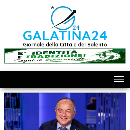
Vai
al
contenuto
GALATINA24
Giornale della Città e del Salento