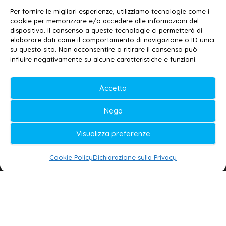
Email:
redazione@galatina24.it
Per fornire le migliori esperienze, utilizziamo tecnologie come i
cookie per memorizzare e/o accedere alle informazioni del
Contatti
–
Disclaimer
dispositivo. Il consenso a queste tecnologie ci permetterà di
elaborare dati come il comportamento di navigazione o ID unici
Privacy policy
–
Cookie policy
su questo sito. Non acconsentire o ritirare il consenso può
influire negativamente su alcune caratteristiche e funzioni.
© 2020-2026 | Galatina24 ®
Accetta
Testata iscritta al n. 11/2020 Registro della
Nega
Stampa Tribunale di Lecce
Editore e direttore responsabile:
Visualizza preferenze
Daniele G. Masciullo
Cookie Policy
Dichiarazione sulla Privacy
Galatina24 è marchio registrato dal Ministero
delle Imprese