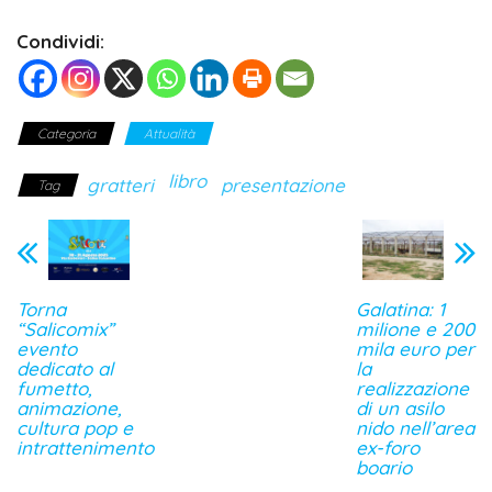
Condividi:
Categoria
Attualità
libro
gratteri
presentazione
Tag
Torna
Galatina: 1
“Salicomix”
milione e 200
evento
mila euro per
dedicato al
la
fumetto,
realizzazione
animazione,
di un asilo
cultura pop e
nido nell’area
intrattenimento
ex-foro
boario